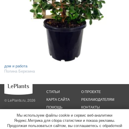
дом и работа
Полина Березина
СТАТЬИ
О ПРОЕКТЕ
КАРТА САЙТА
РЕКЛАМОДАТЕЛЯМ
© LePlants.ru, 2026
ПОМОЩЬ
КОНТАКТЫ
Мы используем файлы cookie и сервис веб-аналитики
Яндекс.Метрика для сбора статистики и показа рекламы.
Политика конфиденциальности
Политика использования файлов cookie
Пользовательское соглашение
Редакционные стандарты
Продолжая пользоваться сайтом, вы соглашаетесь с обработкой