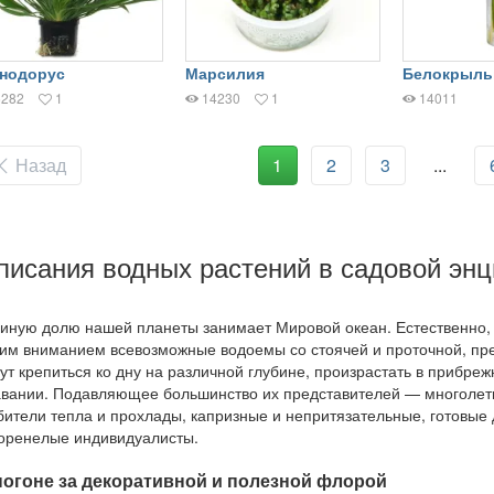
нодорус
Марсилия
Белокрыль
5282
1
14230
1
14011
Назад
1
2
3
...
писания водных растений в садовой эн
иную долю нашей планеты занимает Мировой океан. Естественно,
им вниманием всевозможные водоемы со стоячей и проточной, пре
ут крепиться ко дну на различной глубине, произрастать в прибреж
вании. Подавляющее большинство их представителей — многолетн
ители тепла и прохлады, капризные и непритязательные, готовые 
оренелые индивидуалисты.
погоне за декоративной и полезной флорой