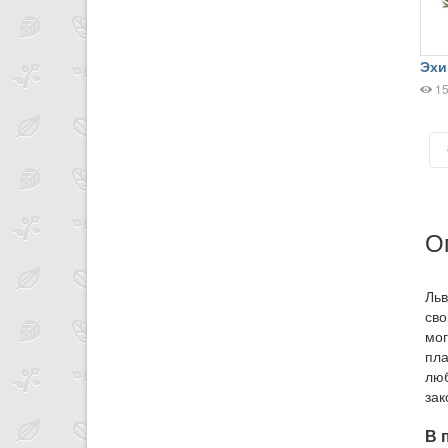
Эхи
1
О
Льв
сво
мог
пла
люб
зак
В 