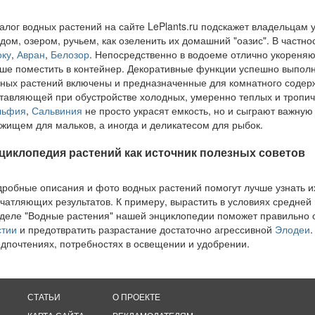
алог водных растений на сайте LePlants.ru подскажет владельцам
дом, озером, ручьем, как озеленить их домашний "оазис". В частн
ку
,
Авран
,
Белозор
. Непосредственно в водоеме отлично укореня
ше поместить в контейнер. Декоративные функции успешно выпо
ных растений включены и предназначенные для комнатного содер
тавляющей при обустройстве холодных, умеренно теплых и тропич
льфия
,
Сальвиния
не просто украсят емкость, но и сыграют важную 
жищем для мальков, а иногда и деликатесом для рыбок.
циклопедия растений как источник полезных советов
робные описания и фото водных растений помогут лучше узнать и
чатляющих результатов. К примеру, вырастить в условиях средней
деле "Водные растения" нашей энциклопедии поможет правильно 
тии
и предотвратить разрастание достаточно агрессивной
Элодеи
.
дпочтениях, потребностях в освещении и удобрении.
СТАТЬИ
О ПРОЕКТЕ