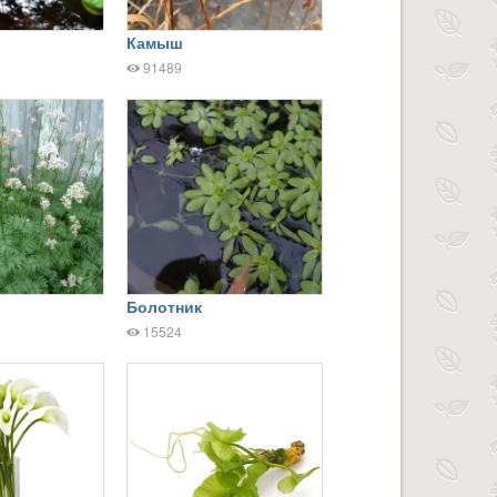
Камыш
1
91489
Болотник
15524