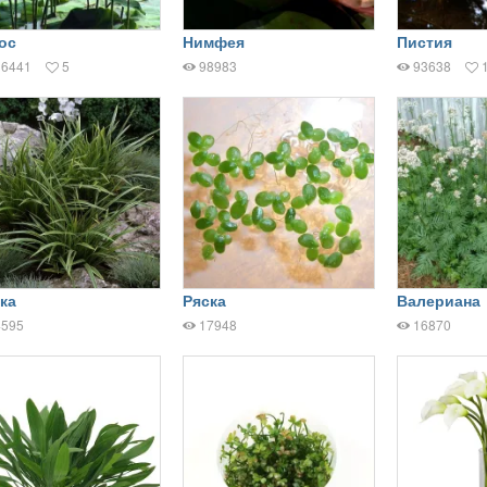
ос
Нимфея
Пистия
16441
5
98983
93638
ка
Ряска
Валериана
4595
17948
16870