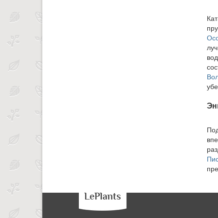
Кат
пру
Осо
луч
вод
сос
Во
убе
Эн
Под
впе
раз
Пис
пре