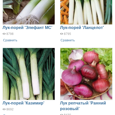
Лук-порей 'Элефант МС'
Лук-порей 'Ланцелот'
8798
8795
Сравнить
Сравнить
Лук-порей 'Казимир'
Лук репчатый 'Ранний
розовый'
8692
8430