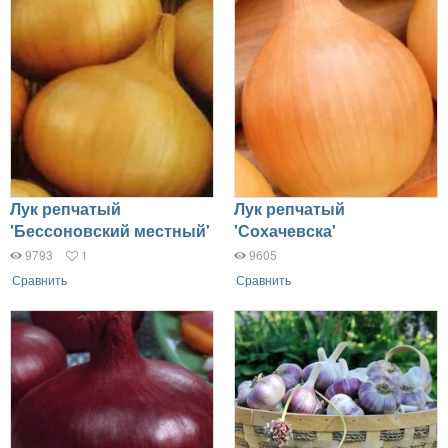
Лук репчатый
Лук репчатый
'Бессоновский местный'
'Сохачевска'
9793
1
9605
Сравнить
Сравнить