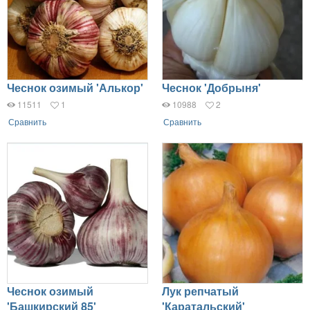
Чеснок озимый 'Алькор'
Чеснок 'Добрыня'
11511
1
10988
2
Сравнить
Сравнить
Чеснок озимый
Лук репчатый
'Башкирский 85'
'Каратальский'