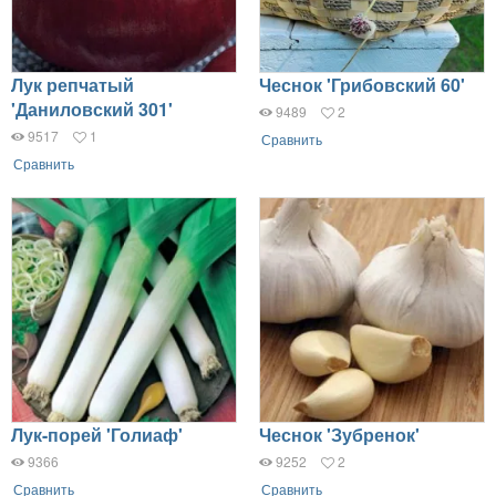
Лук репчатый
Чеснок 'Грибовский 60'
'Даниловский 301'
9489
2
9517
1
Сравнить
Сравнить
Лук-порей 'Голиаф'
Чеснок 'Зубренок'
9366
9252
2
Сравнить
Сравнить