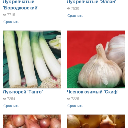
Лук репчатый
Лук репчатый 'Эллан'
'Бородковский'
7530
7715
Сравнить
Сравнить
Лук-порей 'Танго'
Чеснок озимый 'Скиф'
7254
7225
Сравнить
Сравнить