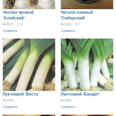
Чеснок яровой
Чеснок озимый
'Алейский'
'Сибирский'
9973
2
9935
1
Сравнить
Сравнить
Лук-порей 'Веста'
Лук-порей 'Бандит'
9903
9880
Сравнить
Сравнить