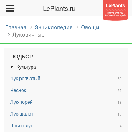
LePlants.ru
Главная
Энциклопедия
Овощи
Луковичные
ПОДБОР
Культура
Лук репчатый
69
Чеснок
25
Лук-порей
18
Лук-шалот
10
Шнитт-лук
4