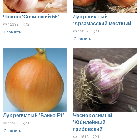
Чеснок 'Сочинский 56'
Лук репчатый
'Арзамасский местный'
12392
2
12057
1
Сравнить
Сравнить
Лук репчатый 'Банко F1'
Чеснок озимый
'Юбилейный
11983
1
грибовский'
Сравнить
11618
1