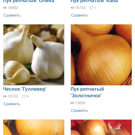
Лук репчатый 'Олина'
Лук репчатый 'Каба'
16992
16702
1
Сравнить
Сравнить
Чеснок 'Гулливер'
Лук репчатый
'Золотничок'
16103
4
15630
Сравнить
Сравнить