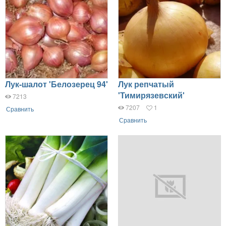
Лук-шалот 'Белозерец 94'
Лук репчатый
'Тимирязевский'
7213
7207
1
Сравнить
Сравнить