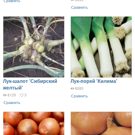
Сравнить
Сравнить
Лук-шалот 'Сибирский
Лук-порей 'Килима'
желтый'
8085
8129
3
Сравнить
Сравнить