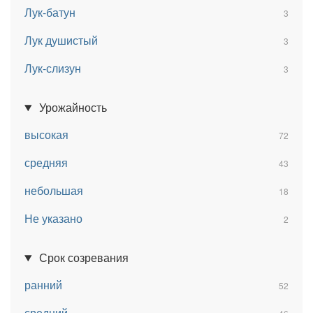
Лук-батун
3
Лук душистый
3
Лук-слизун
3
Урожайность
высокая
72
средняя
43
небольшая
18
Не указано
2
Срок созревания
ранний
52
средний