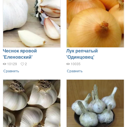
Чеснок яровой
Лук репчатый
'Еленовский'
'Одинцовец'
10129
2
10035
Сравнить
Сравнить