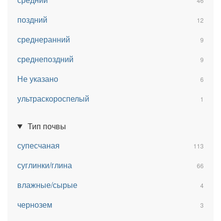
46
поздний
12
среднеранний
9
среднепоздний
9
Не указано
6
ультраскороспелый
1
Тип почвы
супесчаная
113
суглинки/глина
66
влажные/сырые
4
чернозем
3