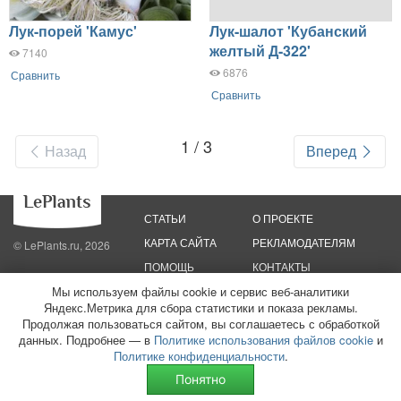
Лук-порей 'Камус'
Лук-шалот 'Кубанский
желтый Д-322'
7140
6876
Сравнить
Сравнить
1 / 3
Назад
Вперед
СТАТЬИ
О ПРОЕКТЕ
КАРТА САЙТА
РЕКЛАМОДАТЕЛЯМ
© LePlants.ru, 2026
ПОМОЩЬ
КОНТАКТЫ
Мы используем файлы cookie и сервис веб-аналитики
Политика конфиденциальности
Политика использования файлов cookie
Яндекс.Метрика для сбора статистики и показа рекламы.
Пользовательское соглашение
Редакционные стандарты
Продолжая пользоваться сайтом, вы соглашаетесь с обработкой
данных. Подробнее — в
Политике использования файлов cookie
и
ООО «Трафик»
ИНН 7813175200
ОГРН 1027806866724
Монетизация
Политике конфиденциальности
.
сайтов
16+
Понятно