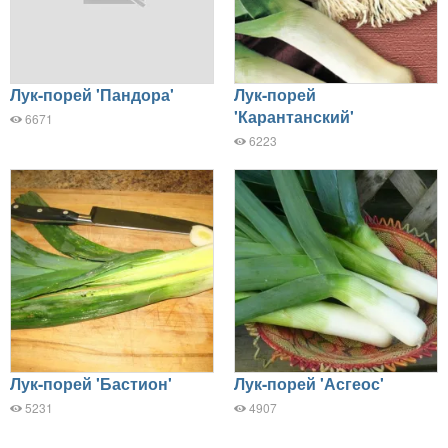
Лук-порей 'Пандора'
Лук-порей
'Карантанский'
6671
6223
Лук-порей 'Бастион'
Лук-порей 'Асгеос'
5231
4907