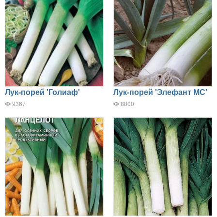
Лук-порей 'Голиаф'
Лук-порей 'Элефант МС'
9367
8800