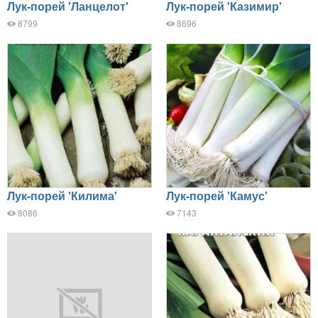
Лук-порей 'Ланцелот'
Лук-порей 'Казимир'
8799
8696
Лук-порей 'Килима'
Лук-порей 'Камус'
8086
7143