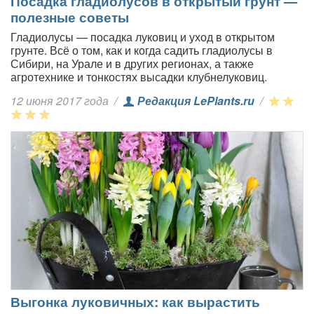
Посадка гладиолусов в открытый грунт —
полезные советы
Гладиолусы — посадка луковиц и уход в открытом
грунте. Всё о том, как и когда садить гладиолусы в
Сибири, на Урале и в других регионах, а также
агротехнике и тонкостях высадки клубнелуковиц.
12 июня 2017 года
/
Редакция LePlants.ru
/
Выгонка луковичных: как вырастить