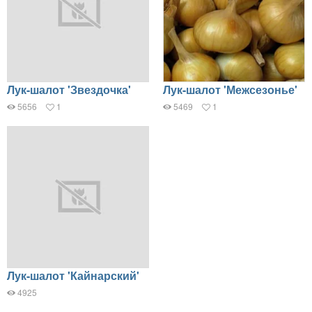
Лук-шалот 'Звездочка'
Лук-шалот 'Межсезонье'
5656
1
5469
1
Лук-шалот 'Кайнарский'
4925