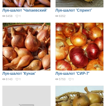
Лук-шалот 'Чапаевский'
Лук-шалот 'Спринт'
6458
1
6352
Лук-шалот 'Кунак'
Лук-шалот 'СИР-7'
6143
1
5753
1