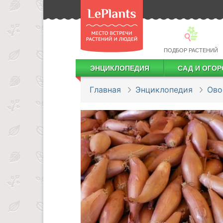
ПОДБОР РАСТЕНИЙ
ЭНЦИКЛОПЕДИЯ
САД И ОГОР
Лекарственные растения
Посадка деревьев и кустарников
Посадка ягодных культур
Сбор и хранение урожая
Главная
Энциклопедия
Ов