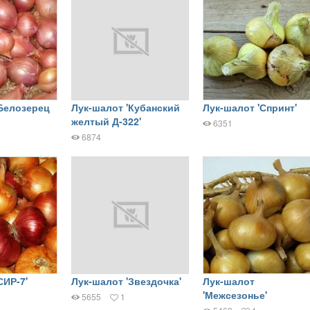
'Белозерец
Лук-шалот 'Кубанский
Лук-шалот 'Спринт'
желтый Д-322'
6351
6874
СИР-7'
Лук-шалот 'Звездочка'
Лук-шалот
'Межсезонье'
5655
1