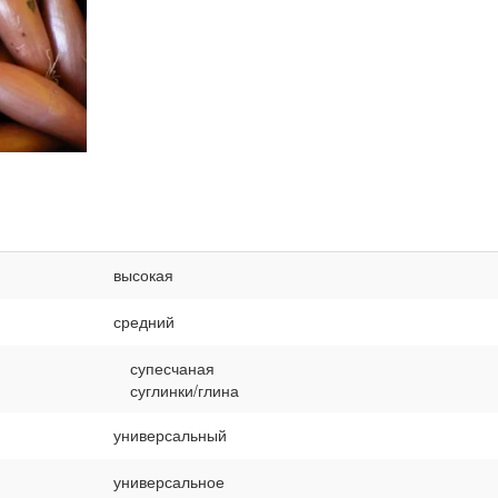
высокая
средний
супесчаная
суглинки/глина
универсальный
универсальное