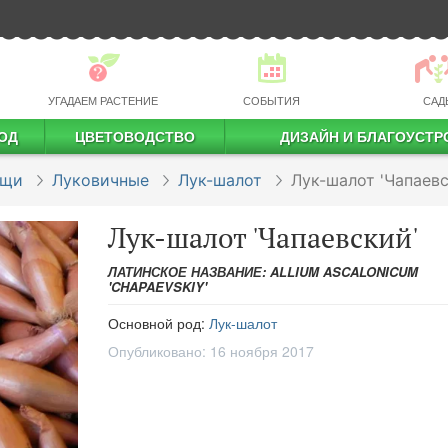
УГАДАЕМ РАСТЕНИЕ
СОБЫТИЯ
САД
ОД
ЦВЕТОВОДСТВО
ДИЗАЙН И БЛАГОУСТР
профессиональное растениеводство
ощи
Луковичные
Лук-шалот
Лук-шалот 'Чапаевс
Лук-шалот 'Чапаевский'
ЛАТИНСКОЕ НАЗВАНИЕ: ALLIUM ASCALONICUM
'CHAPAEVSKIY'
Основной род:
Лук-шалот
Опубликовано:
16 ноября 2017