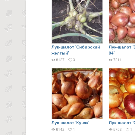
Лук-шалот 'Сибирский
Лук-шалот 
желтый'
94'
8127
3
7211
Лук-шалот 'Кунак'
Лук-шалот '
6142
1
5753
1