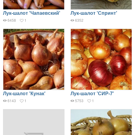
Лук-шалот 'Чапаевский'
Лук-шалот 'Спринт'
6458
1
6352
Лук-шалот 'Кунак'
Лук-шалот 'СИР-7'
6143
1
5753
1