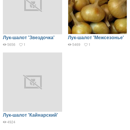
Лук-шалот 'Звездочка'
Лук-шалот 'Межсезонье'
5656
1
5469
1
Лук-шалот 'Кайнарский'
4924