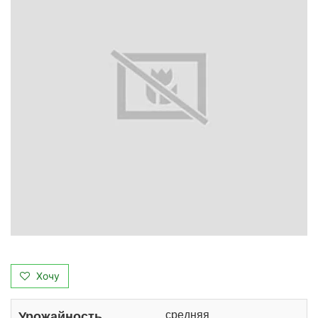
Хочу
средняя
Урожайность