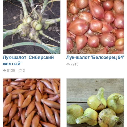
Лук-шалот 'Сибирский
Лук-шалот 'Белозерец 94'
желтый'
7213
8130
3