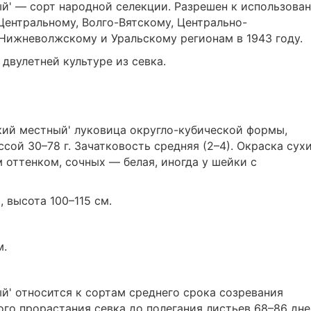
й' — сорт народной селекции. Разрешен к использова
Центральному, Волго-Вятскому, Центрально-
Нижневолжскому и Уральскому регионам в 1943 году.
двулетней культуре из севка.
кий местный' луковица округло-кубической формы,
ссой 30–78 г. Зачатковость средняя (2–4). Окраска сух
 оттенком, сочных — белая, иногда у шейки с
 высота 100–115 см.
м.
й' относится к сортам среднего срока созревания
ого прорастания севка до полегания листьев 68–86 дне