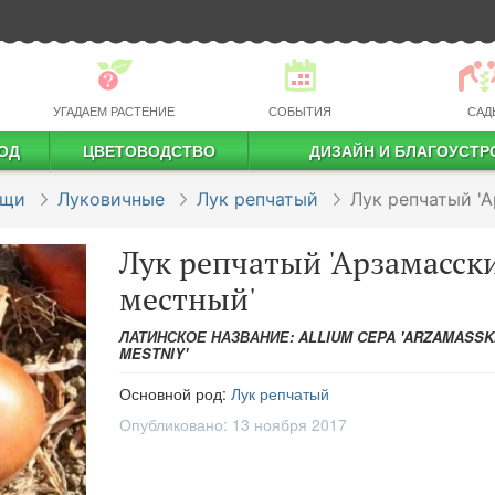
УГАДАЕМ РАСТЕНИЕ
СОБЫТИЯ
САД
ОД
ЦВЕТОВОДСТВО
ДИЗАЙН И БЛАГОУСТР
профессиональное растениеводство
ощи
Луковичные
Лук репчатый
Лук репчатый '
Лук репчатый 'Арзамасск
местный'
ЛАТИНСКОЕ НАЗВАНИЕ: ALLIUM CEPA 'ARZAMASSK
MESTNIY'
Основной род:
Лук репчатый
Опубликовано:
13 ноября 2017