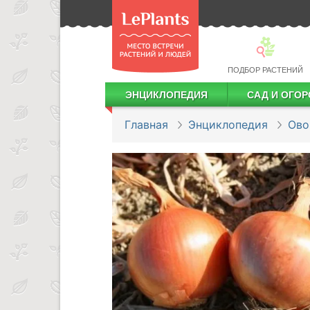
ПОДБОР РАСТЕНИЙ
ЭНЦИКЛОПЕДИЯ
САД И ОГОР
Лекарственные растения
Посадка деревьев и кустарников
Посадка ягодных культур
Сбор и хранение урожая
Главная
Энциклопедия
Ов