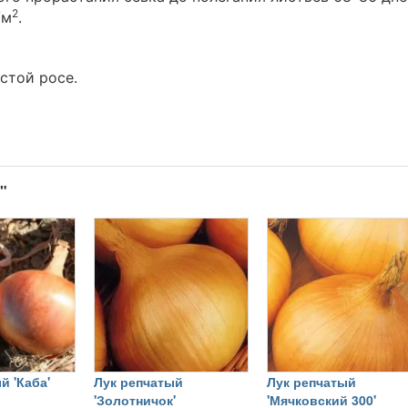
2
/м
.
стой росе.
"
й 'Каба'
Лук репчатый
Лук репчатый
'Золотничок'
'Мячковский 300'