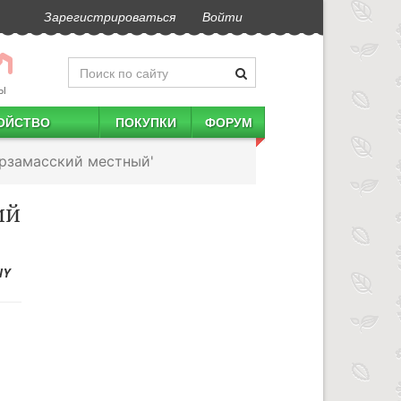
Зарегистрироваться
Войти
Ы
ОЙСТВО
ПОКУПКИ
ФОРУМ
Арзамасский местный'
ий
IY