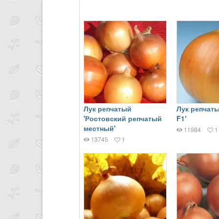
Лук репчатый
Лук репчаты
'Ростовский репчатый
F1'
местный'
11984
1
13745
1