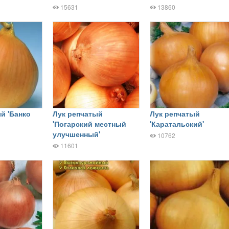
15631
13860
й 'Банко
Лук репчатый
Лук репчатый
'Погарский местный
'Каратальский'
улучшенный'
10762
11601