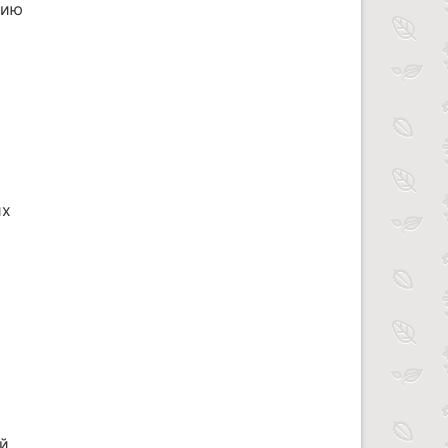
нию
их
й.