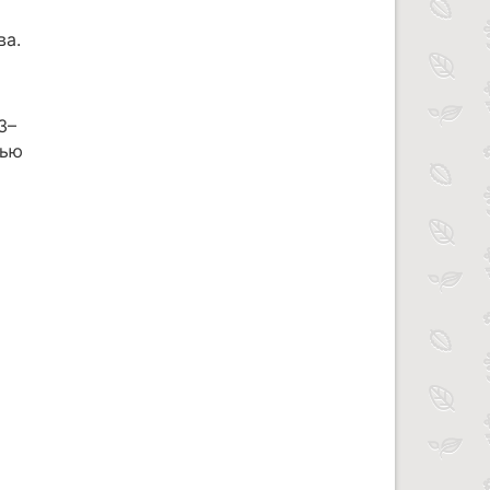
ва.
3–
нью