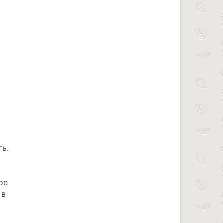
ть.
ое
 в