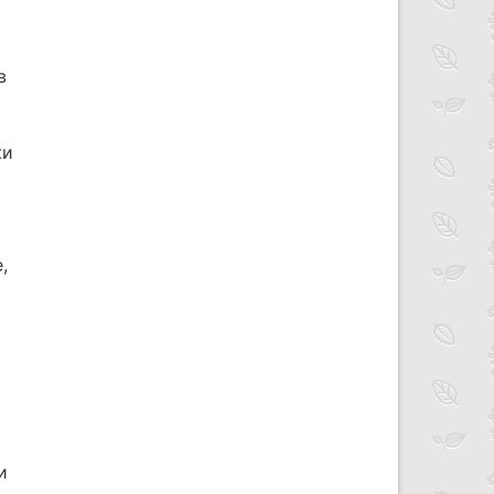
в
жи
,
и