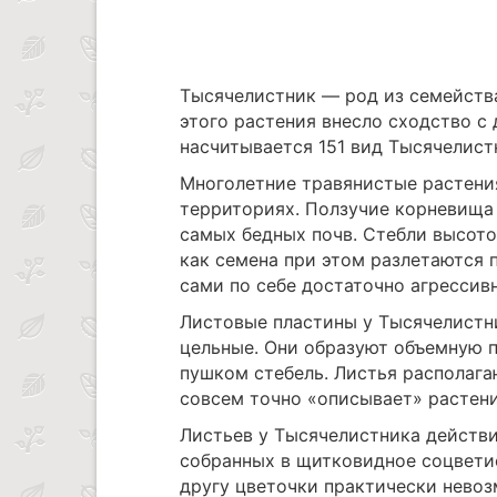
Тысячелистник ― род из семейств
этого растения внесло сходство с
насчитывается 151 вид Тысячелист
Многолетние травянистые растени
территориях. Ползучие корневища
самых бедных почв. Стебли высотой
как семена при этом разлетаются п
сами по себе достаточно агрессив
Листовые пластины у Тысячелистни
цельные. Они образуют объемную п
пушком стебель. Листья располагаю
совсем точно «описывает» растени
Листьев у Тысячелистника действи
собранных в щитковидное соцветие
другу цветочки практически невоз