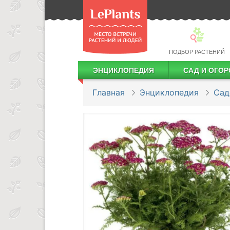
ПОДБОР РАСТЕНИЙ
ЭНЦИКЛОПЕДИЯ
САД И ОГОР
Лекарственные растения
Посадка деревьев и кустарников
Посадка ягодных культур
Сбор и хранение урожая
Главная
Энциклопедия
Сад