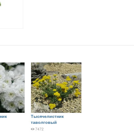
ник
Тысячелистник
таволговый
7472