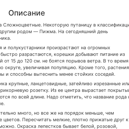
Описание
а Сложноцветные. Некоторую путаницу в классификац
 другим родом ― Пижма. На сегодняшний день
ника.
я и полукустарники произрастают на огромных
 быстро разрастаются, корешки добывают питание из
 от 15 до 120 см. не боятся порывов ветра. В то время
о округе, увеличивая популяцию. Кроме того, растения
ны и способны вытеснить менее стойких соседей.
ка крупные, ланцетовидные, затейливо изрезанные ил
рикорневую розетку. Из ее центра вырастает покрыты
тся по всей длине. Надо отметить, что название рода 
е.
тельно много, но все же на порядок меньше, чем
 цветов. Пересчитать мелкие, плотно прижатые друг к
можно. Окраска лепестков бывает белой, розовой,