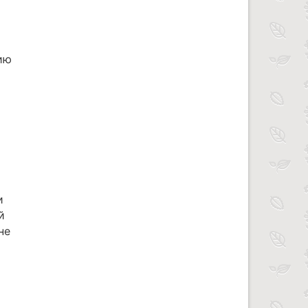
ию
и
й
не