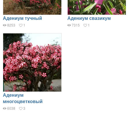
Адениум тучный
Адениум свазикум
8253
1
7315
1
Адениум
многоцветковый
6038
3