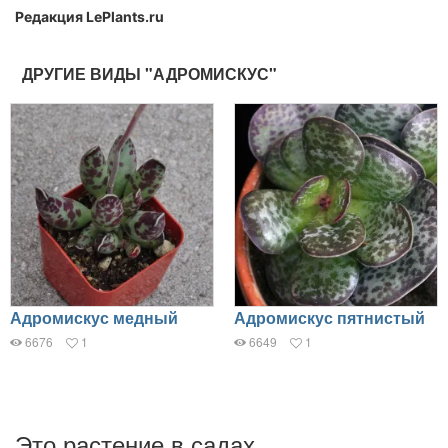
Редакция LePlants.ru
ДРУГИЕ ВИДЫ "АДРОМИСКУС"
Адромискус медный
Адромискус пятнистый
6676
1
6649
1
Это растение в садах