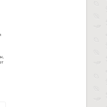
я
ы,
ет