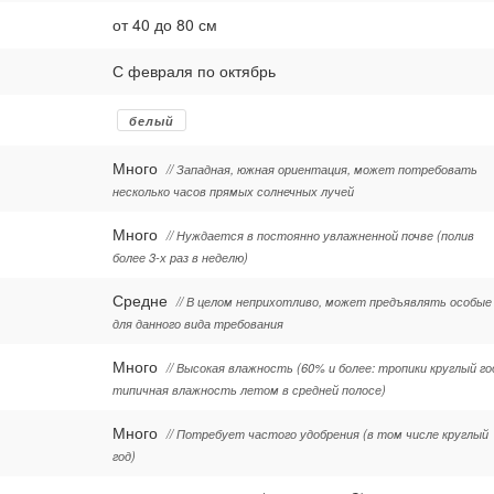
от 40 до 80 см
С февраля по октябрь
белый
Много
// Западная, южная ориентация, может потребовать
несколько часов прямых солнечных лучей
Много
// Нуждается в постоянно увлажненной почве (полив
более 3-х раз в неделю)
Средне
// В целом неприхотливо, может предъявлять особые
для данного вида требования
Много
// Высокая влажность (60% и более: тропики круглый го
типичная влажность летом в средней полосе)
Много
// Потребует частого удобрения (в том числе круглый
год)