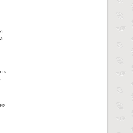
ая
на
ать
.
ния