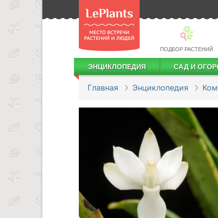
ПОДБОР РАСТЕНИЙ
ЭНЦИКЛОПЕДИЯ
САД И ОГОР
Лекарственные растения
Посадка деревьев и кустарников
Посадка ягодных культур
Сбор и хранение урожая
Главная
Энциклопедия
Ком