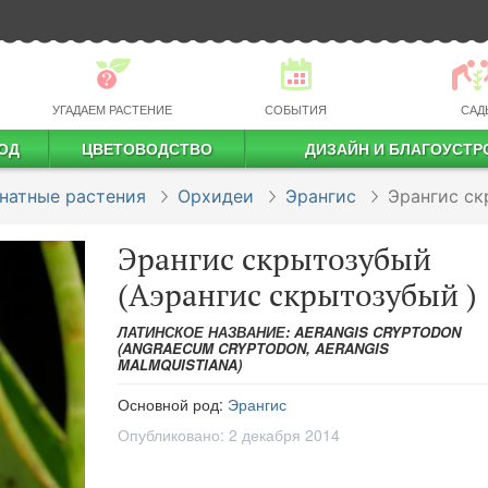
УГАДАЕМ РАСТЕНИЕ
СОБЫТИЯ
САД
ОД
ЦВЕТОВОДСТВО
ДИЗАЙН И БЛАГОУСТР
профессиональное растениеводство
натные растения
Орхидеи
Эрангис
Эрангис с
Эрангис скрытозубый
(Аэрангис скрытозубый )
ЛАТИНСКОЕ НАЗВАНИЕ: AERANGIS CRYPTODON
(ANGRAECUM CRYPTODON, AERANGIS
MALMQUISTIANA)
Основной род:
Эрангис
Опубликовано:
2 декабря 2014