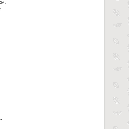
см.
е
,
с