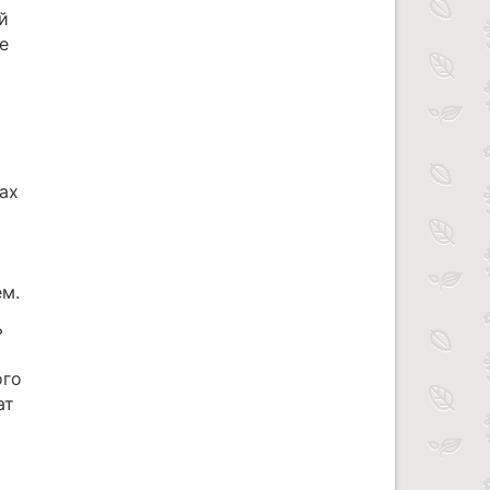
й
е
ах
м.
ь
ого
ат