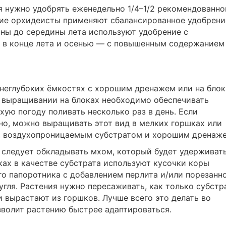
я нужно удобрять еженедельно 1/4–1/2 рекомендованно
гие орхидеисты применяют сбалансированное удобрени
весны до середины лета используют удобрение с
 в конце лета и осенью — с повышенным содержанием
неглубоких ёмкостях с хорошим дренажем или на блок
и выращивании на блоках необходимо обеспечивать
хую погоду поливать несколько раз в день. Если
но, можно выращивать этот вид в мелких горшках или
, воздухопроницаемым субстратом и хорошим дренаже
 следует обкладывать мхом, который будет удерживат
ках в качестве субстрата используют кусочки коры
о папоротника с добавлением перлита и/или порезанн
угля. Растения нужно пересаживать, как только субстр
и вырастают из горшков. Лучше всего это делать во
зволит растению быстрее адаптироваться.