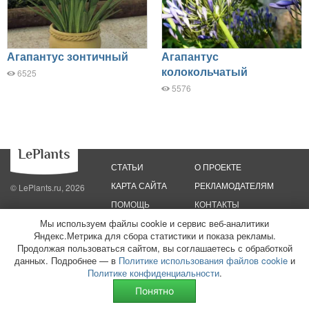
Агапантус зонтичный
Агапантус
колокольчатый
6525
5576
СТАТЬИ
О ПРОЕКТЕ
КАРТА САЙТА
РЕКЛАМОДАТЕЛЯМ
© LePlants.ru, 2026
ПОМОЩЬ
КОНТАКТЫ
Мы используем файлы cookie и сервис веб-аналитики
Политика конфиденциальности
Политика использования файлов cookie
Яндекс.Метрика для сбора статистики и показа рекламы.
Пользовательское соглашение
Редакционные стандарты
Продолжая пользоваться сайтом, вы соглашаетесь с обработкой
данных. Подробнее — в
Политике использования файлов cookie
и
ООО «Трафик»
ИНН 7813175200
ОГРН 1027806866724
Монетизация
Политике конфиденциальности
.
сайтов
16+
Понятно