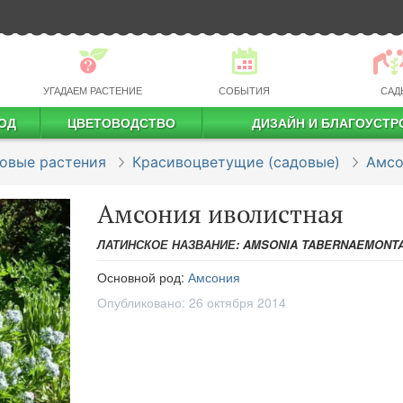
УГАДАЕМ РАСТЕНИЕ
СОБЫТИЯ
САД
ОД
ЦВЕТОВОДСТВО
ДИЗАЙН И БЛАГОУСТР
профессиональное растениеводство
овые растения
Красивоцветущие (садовые)
Амсо
Амсония иволистная
ЛАТИНСКОЕ НАЗВАНИЕ: AMSONIA TABERNAEMONT
Основной род:
Амсония
Опубликовано:
26 октября 2014