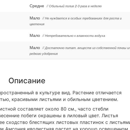
Средне
// Обильный полив 2-3 раза в неделю
Мало
// Не нуждается в особых требованиях для роста и
цветения
Мало
// Нетребовательно к влажности водуха
Мало
// Достаточно питат. веществ из собственной почвы и
редкого удобрения
Описание
остраненный в культуре вид. Растение отличается
тью, красивыми листьями и обильным цветением.
стной составляет около 80 см., часто стебли
есенние побеги окрашены в лиловый цвет. Листья
ее сходство блестящих листовых пластинок с листьям
сли Амсония иволистная растет на хорошо освещенном