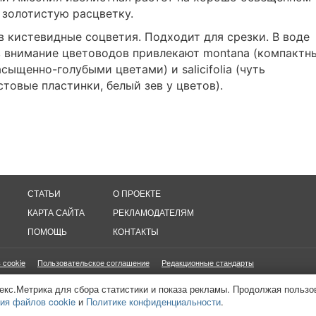
 золотистую расцветку.
 кистевидные соцветия. Подходит для срезки. В воде
в внимание цветоводов привлекают montana (компактн
ыщенно-голубыми цветами) и salicifolia (чуть
товые пластинки, белый зев у цветов).
СТАТЬИ
О ПРОЕКТЕ
КАРТА САЙТА
РЕКЛАМОДАТЕЛЯМ
ПОМОЩЬ
КОНТАКТЫ
 cookie
Пользовательское соглашение
Редакционные стандарты
онетизация сайтов
16+
екс.Метрика для сбора статистики и показа рекламы. Продолжая пользо
ия файлов cookie
и
Политике конфиденциальности
.