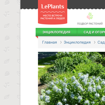
ПОДБОР РАСТЕНИЙ
ЭНЦИКЛОПЕДИЯ
САД И ОГОР
Лекарственные растения
Посадка деревьев и кустарников
Посадка ягодных культур
Сбор и хранение урожая
Главная
Энциклопедия
Сад