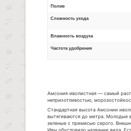
Полив
Сложность ухода
Влажность воздуха
Частота удобрения
Амсония иволистная — самый распр
неприхотливостью, морозостойкос
Стандартная высота Амсонии иволи
вытягиваются до метра. Молодые в
зеленые с примесью серого. Внешн
Ивы обусловило название вида. Е