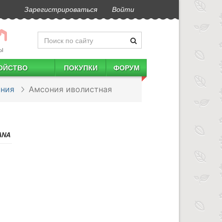
Зарегистрироваться
Войти
Ы
ОЙСТВО
ПОКУПКИ
ФОРУМ
ния
Амсония иволистная
ANA