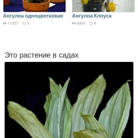
Ангулоа одноцветковая
Ангулоа Клоуса
11037
3
9300
4
Это растение в садах