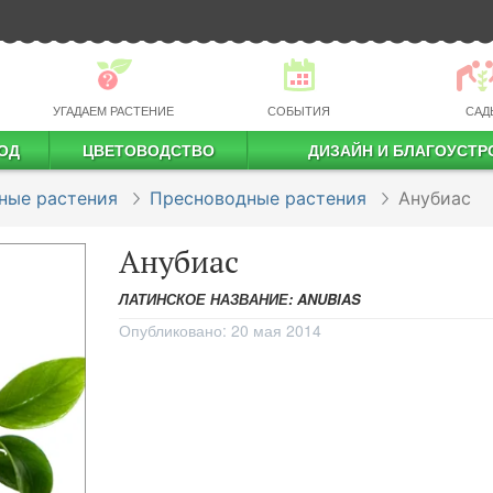
УГАДАЕМ РАСТЕНИЕ
СОБЫТИЯ
САД
ОД
ЦВЕТОВОДСТВО
ДИЗАЙН И БЛАГОУСТР
профессиональное растениеводство
ные растения
Пресноводные растения
Анубиас
Анубиас
ЛАТИНСКОЕ НАЗВАНИЕ: ANUBIAS
Опубликовано:
20 мая 2014