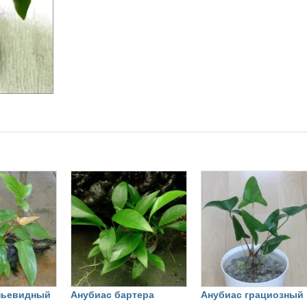
пьевидный
Анубиас бартера
Анубиас грациозный