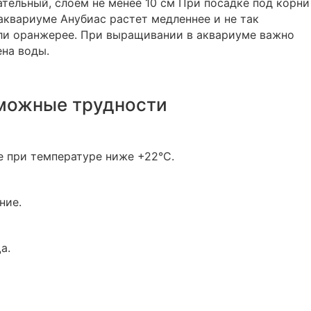
ательный, слоем не менее 10 см При посадке под корни
 аквариуме Анубиас растет медленнее и не так
или оранжерее. При выращивании в аквариуме важно
на воды.
можные трудности
е при температуре ниже +22°C.
ние.
а.