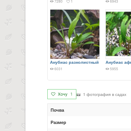
7280
1
6943
Анубиас разнолистный
Анубиас аф
6031
5955
1 фотография в садах
Хочу
1
Почва
Размер