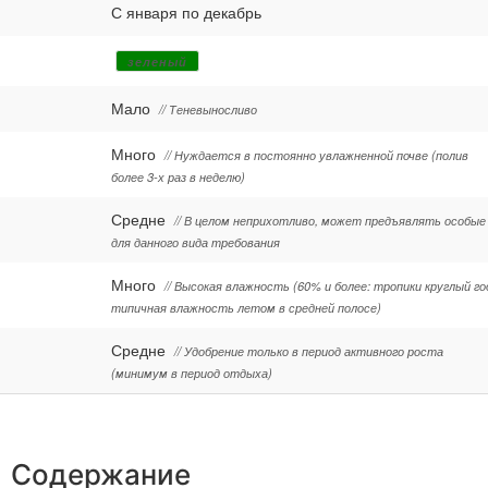
С января по декабрь
зеленый
Мало
// Теневыносливо
Много
// Нуждается в постоянно увлажненной почве (полив
более 3-х раз в неделю)
Средне
// В целом неприхотливо, может предъявлять особые
для данного вида требования
Много
// Высокая влажность (60% и более: тропики круглый го
типичная влажность летом в средней полосе)
Средне
// Удобрение только в период активного роста
(минимум в период отдыха)
Содержание