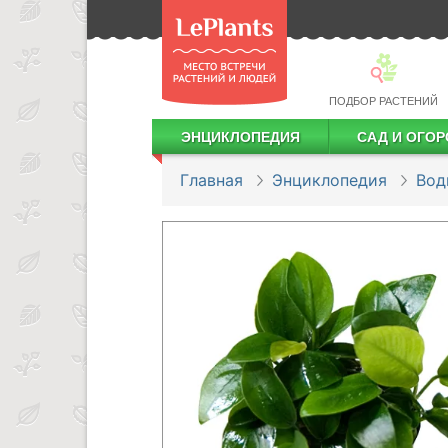
ПОДБОР РАСТЕНИЙ
ЭНЦИКЛОПЕДИЯ
САД И ОГОР
Лекарственные растения
Посадка деревьев и кустарников
Посадка ягодных культур
Сбор и хранение урожая
Главная
Энциклопедия
Вод