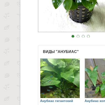
ВИДЫ "АНУБИАС"
Анубиас гигантский
Анубиас ко