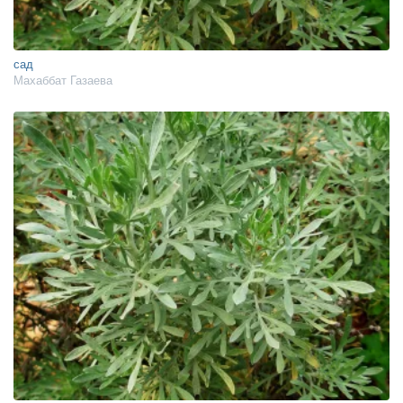
сад
Махаббат Газаева