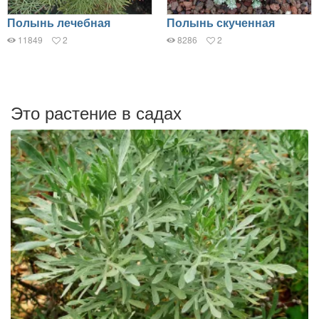
Полынь лечебная
Полынь скученная
11849
2
8286
2
Это растение в садах