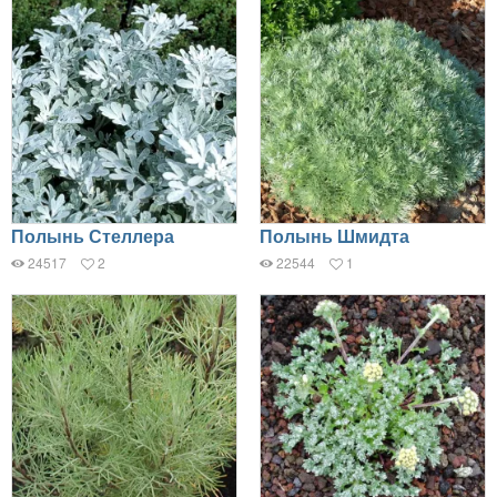
Полынь Стеллера
Полынь Шмидта
24517
2
22544
1