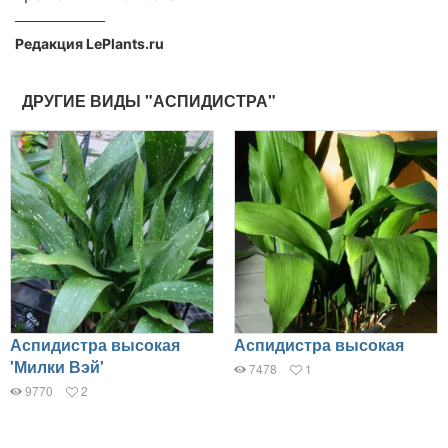
Редакция LePlants.ru
ДРУГИЕ ВИДЫ "АСПИДИСТРА"
Аспидистра высокая
Аспидистра высокая
'Милки Вэй'
7478
1
9770
2