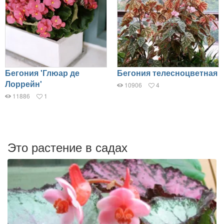
Бегония 'Глюар де
Бегония телесноцветная
Лоррейн'
10906
4
11886
1
Это растение в садах