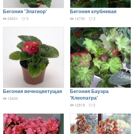
Бегония 'Элатиор'
Бегония клубневая
24621
3
14730
3
Бегония вечноцветущая
Бегония Бауэра
'Клеопатра'
13400
12818
2