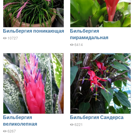
Бильбергия поникающая
Бильбергия
пирамидальная
10727
6414
Бильбергия
Бильбергия Сандерса
великолепная
6221
6267