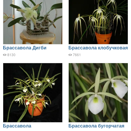
Брассавола Дигби
Брассавола клобучковая
8130
7661
Брассавола
Брассавола бугорчатая