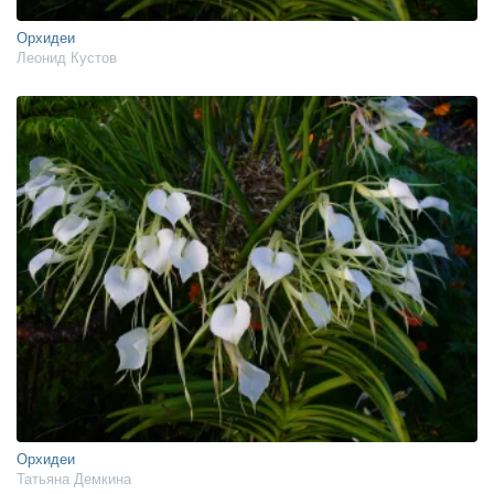
Орхидеи
Леонид Кустов
Орхидеи
Татьяна Демкина