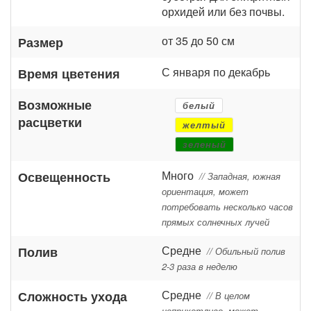
орхидей или без почвы.
от 35 до 50 см
Размер
С января по декабрь
Время цветения
Возможные
белый
расцветки
желтый
зеленый
Много
Освещенность
// Западная, южная
ориентация, может
потребовать несколько часов
прямых солнечных лучей
Средне
Полив
// Обильный полив
2-3 раза в неделю
Средне
Сложность ухода
// В целом
неприхотливо, может