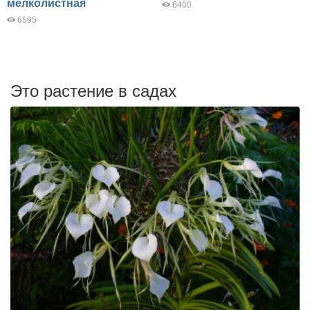
мелколистная
6400
6595
Это растение в садах