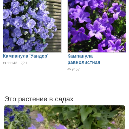
Кампанула 'Уандер'
Кампанула
равнолистная
11143
1
9457
Это растение в садах