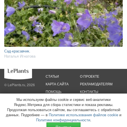
Сад-красавчик.
Наталья Игнатова
СТАТЬИ
О ПРОЕКТЕ
КАРТА САЙТА
РЕКЛАМОДАТЕЛЯМ
© LePlants.ru, 2026
ПОМОЩЬ
КОНТАКТЫ
Мы используем файлы cookie и сервис веб-аналитики
Яндекс.Метрика для сбора статистики и показа рекламы.
Политика конфиденциальности
Политика использования файлов cookie
Пользовательское соглашение
Редакционные стандарты
Продолжая пользоваться сайтом, вы соглашаетесь с обработкой
данных. Подробнее — в
Политике использования файлов cookie
и
ООО «Трафик»
ИНН 7813175200
ОГРН 1027806866724
Монетизация
Политике конфиденциальности
.
сайтов
16+