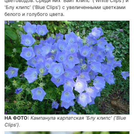
цветоводов. Среди них 'Вайт клипс' ('White Clips') и
'Блу клипс' ('Blue Clips') с увеличенными цветками
белого и голубого цвета.
НА ФОТО:
Кампанула карпатская 'Блу клипс' ('Blue
Clips').