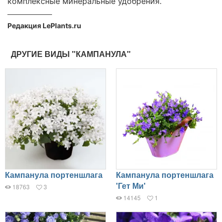
комплексные минеральные удобрения.
Редакция LePlants.ru
ДРУГИЕ ВИДЫ "КАМПАНУЛА"
Кампанула портеншлага
Кампанула портеншлага
'Гет Ми'
18763
3
14145
1