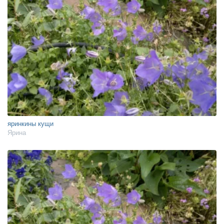
яринкины кущи
Ярина