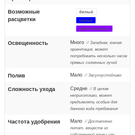
Возможные
белый
расцветки
синий
фиолетовый
Много
Освещенность
// Западная, южная
ориентация, может
потребовать несколько часов
прямых солнечных лучей
Мало
Полив
// Засухоустойчиво
Средне
Сложность ухода
// В целом
неприхотливо, может
предъявлять особые для
данного вида требования
Мало
Частота удобрения
// Достаточно
питат. веществ из
собственной почвы или