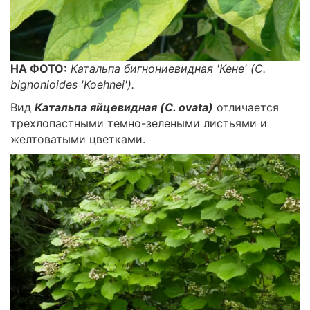
НА ФОТО:
Катальпа бигнониевидная 'Кене' (C.
bignonioides 'Koehnei').
Вид
Катальпа яйцевидная (C. ovata)
отличается
трехлопастными темно-зелеными листьями и
желтоватыми цветками.