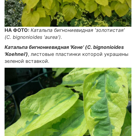
НА ФОТО:
Катальпа бигнониевидная 'золотистая'
(C. bignonioides 'aurea').
Катальпа бигнониевидная 'Кене' (C. bignonioides
'Koehnei')
, листовые пластинки которой украшены
зеленой вставкой.