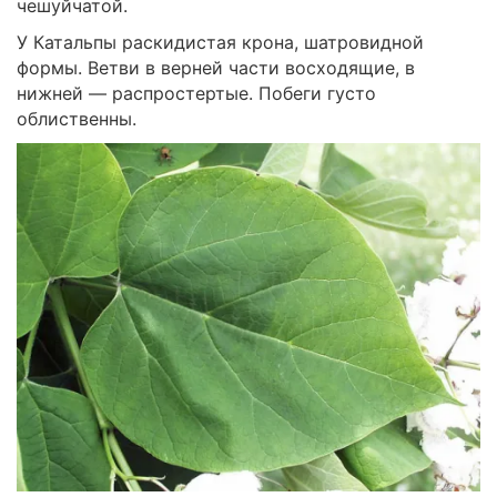
чешуйчатой.
У Катальпы раскидистая крона, шатровидной
формы. Ветви в верней части восходящие, в
нижней — распростертые. Побеги густо
облиственны.