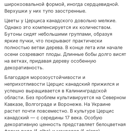
широкоовальной формой, иногда сердцевидной.
Верхушки у них тупо заостренные.
Цветы у Церциса канадского довольно мелкие.
Однако это компенсируется их количеством.
Бутоны сидят небольшими группами, образуя
яркие пучки, что покрывают практически
полностью ветви дерева. В конце лета или начале
осени созревают плоды. Длинные бобы долго висят
на ветках, придавая дереву особенную
декоративность.
Благодаря морозоустойчивости и
неприхотливости Церцис канадский прижился и
успешно выращивается в Калининградской
области. Без проблем культивируется на Северном
Кавказе, Волгограде и Воронеже. На Украине
растет почти повсеместно. В культуре Церцис
канадский — с середины 17 века. Особую
декоративную ценность представляет белоцветная
форма вида (f. alba) и махровая (f. plena).