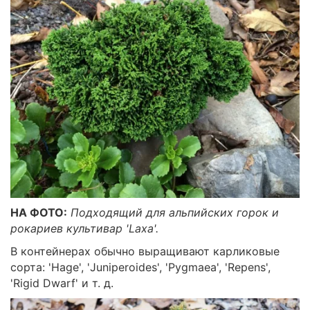
НА ФОТО:
Подходящий для альпийских горок и
рокариев культивар 'Laxa'.
В контейнерах обычно выращивают карликовые
сорта: 'Наgе', 'Juniperoides', 'Рygmaea', 'Repens',
'Rigid Dwarf' и т. д.