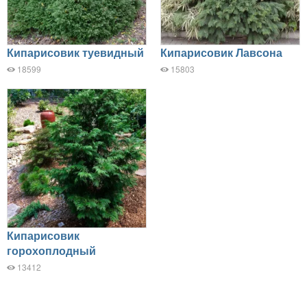
Кипарисовик туевидный
Кипарисовик Лавсона
18599
15803
Кипарисовик
горохоплодный
13412