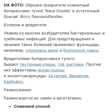
НА ФОТО:
Обрезка превратила комнатный
Кипарисовик тупой 'Nana Grasilis' в эстетичный
бонсай. Фото fleursandfeuilles.
Болезни и вредители:
Уязвим ко многим возбудителям бактериальных и
грибковых инфекций. Для предотвращения и
лечения таких болезней применяют фунгициды,
например,
хлорокись меди
и
бордоскую смесь
.
Вредителями Кипарисовика тупого
бывают
паутинные клещи
,
тля
,
щитовки
. Против
них эффективны
инсектициды
и инсектоакарициды:
Актеллик
,
Вермитек
,
Карбофос
.
Размножение:
Размножается из семян и вегетативно.
Семенной способ: