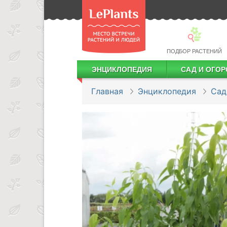
ПОДБОР РАСТЕНИЙ
ЭНЦИКЛОПЕДИЯ
САД И ОГОР
Лекарственные растения
Посадка деревьев и кустарников
Посадка ягодных культур
Сбор и хранение урожая
Главная
Энциклопедия
Сад