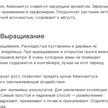
ия, Химонантус славится чарующим ароматом. Эфирны
 применение в парфюмерии. Плодоносит растение лет
ной всхожестью, созревают к августу.
Выращивание
ащивании. Раскидистые кустарники и деревья не
 владельца. При выращивании в открытом грунте важн
орывов ветра. В очень холодные зимы не помешает
ение содержится в контейнере, лучше на этот период
ирует рост, позволяет придать кроне Химонантуса
его омолаживающее воздействие.
ает желаемых результатов. Для увеличения коллекции
. Самый простой и надежный способ ― размножение
надрезают, прижимают к почве и прикапывают. Отделят
ода.