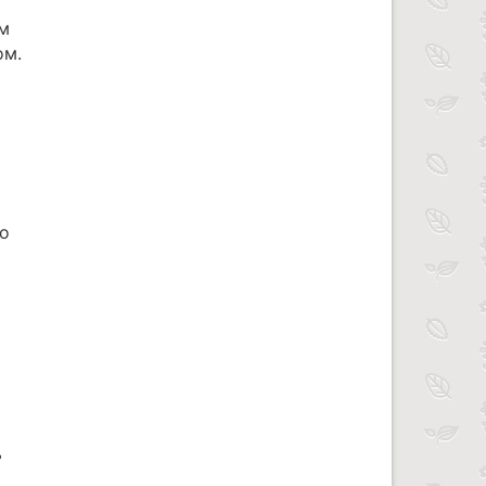
м
ом.
о
ь