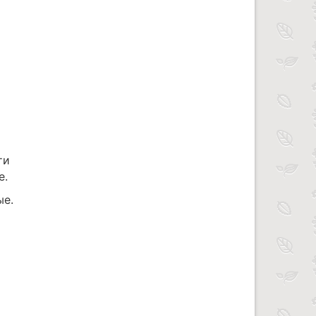
ти
е.
ые.