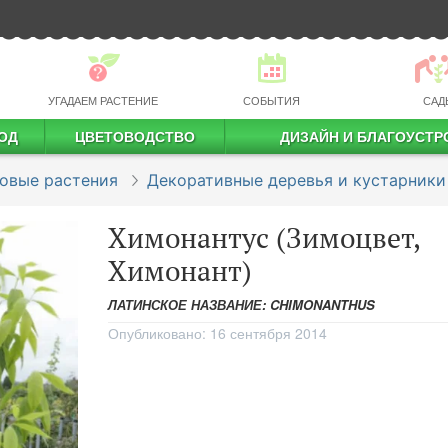
УГАДАЕМ РАСТЕНИЕ
СОБЫТИЯ
САД
ОД
ЦВЕТОВОДСТВО
ДИЗАЙН И БЛАГОУСТР
профессиональное растениеводство
овые растения
Декоративные деревья и кустарники
Химонантус (Зимоцвет,
Химонант)
ЛАТИНСКОЕ НАЗВАНИЕ: CHIMONANTHUS
Опубликовано:
16 сентября 2014