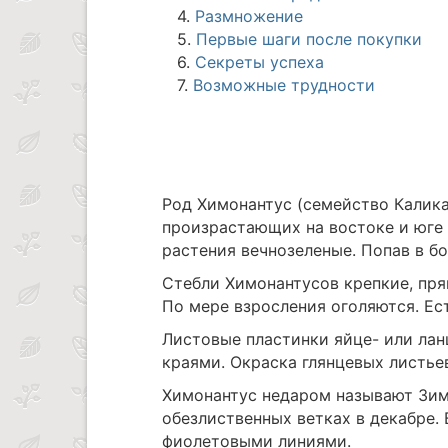
4.
Размножение
5.
Первые шаги после покупки
6.
Секреты успеха
7.
Возможные трудности
Род Химонантус (семейство Калика
произрастающих на востоке и юге 
растения вечнозеленые. Попав в б
Стебли Химонантусов крепкие, пря
По мере взросления оголяются. Ес
Листовые пластинки яйце- или ла
краями. Окраска глянцевых листье
Химонантус недаром называют Зим
обезлиственных ветках в декабре.
фиолетовыми линиями.