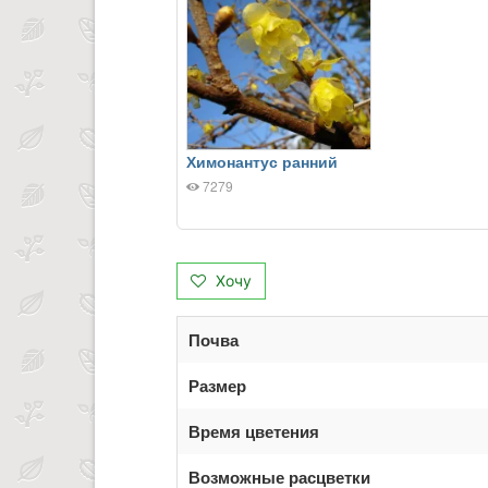
Химонантус ранний
7279
Хочу
Почва
Размер
Время цветения
Возможные расцветки