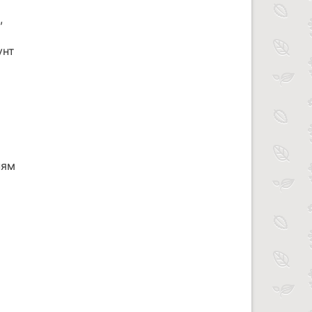
,
унт
ням