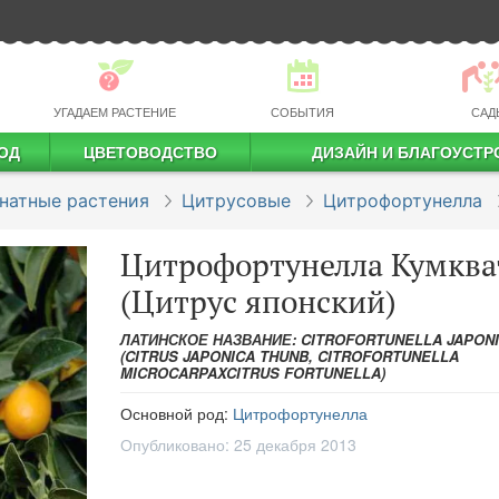
УГАДАЕМ РАСТЕНИЕ
СОБЫТИЯ
САД
ОД
ЦВЕТОВОДСТВО
ДИЗАЙН И БЛАГОУСТР
профессиональное растениеводство
натные растения
Цитрусовые
Цитрофортунелла
Цитрофортунелла Кумква
(Цитрус японский)
ЛАТИНСКОЕ НАЗВАНИЕ: CITROFORTUNELLA JAPON
(CITRUS JAPONICA THUNB, CITROFORTUNELLA
MICROCARPAXCITRUS FORTUNELLA)
Основной род:
Цитрофортунелла
Опубликовано:
25 декабря 2013