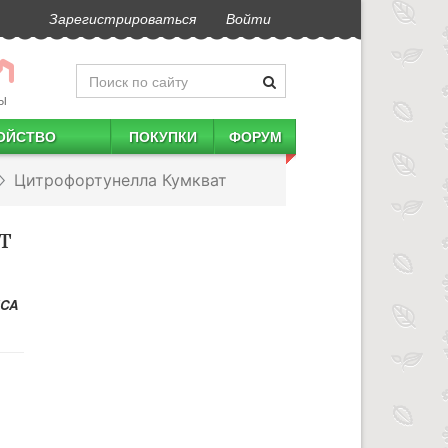
Зарегистрироваться
Войти
Ы
ОЙСТВО
ПОКУПКИ
ФОРУМ
Цитрофортунелла Кумкват
т
ICA