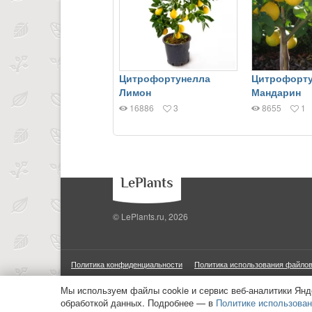
Цитрофортунелла
Цитрофорт
Лимон
Мандарин
16886
3
8655
1
© LePlants.ru, 2026
Политика конфиденциальности
Политика использования файлов
ООО «Трафик»
ИНН 7813175200
ОГРН 1027806866724
М
Мы используем файлы cookie и сервис веб-аналитики Янд
обработкой данных. Подробнее — в
Политике использован