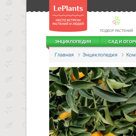
ПОДБОР РАСТЕНИЙ
ЭНЦИКЛОПЕДИЯ
САД И ОГОР
Лекарственные растения
Посадка деревьев и кустарников
Посадка ягодных культур
Сбор и хранение урожая
Главная
Энциклопедия
Ком