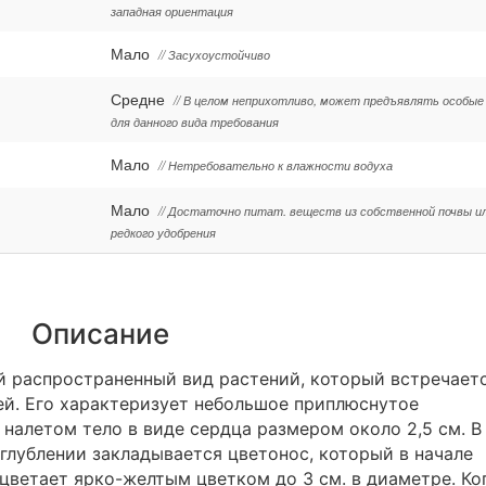
западная ориентация
Мало
// Засухоустойчиво
Средне
// В целом неприхотливо, может предъявлять особые
для данного вида требования
Мало
// Нетребовательно к влажности водуха
Мало
// Достаточно питат. веществ из собственной почвы и
редкого удобрения
Описание
 распространенный вид растений, который встречает
ей. Его характеризует небольшое приплюснутое
 налетом тело в виде сердца размером около 2,5 см. В
глублении закладывается цветонос, который в начале
ацветает ярко-желтым цветком до 3 см. в диаметре. Ко