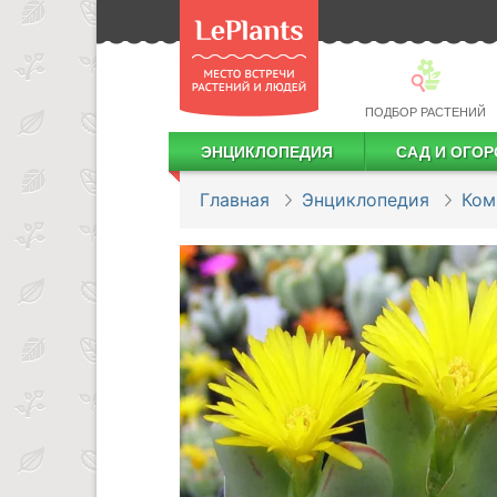
ПОДБОР РАСТЕНИЙ
ЭНЦИКЛОПЕДИЯ
САД И ОГОР
Лекарственные растения
Посадка деревьев и кустарников
Посадка ягодных культур
Сбор и хранение урожая
Главная
Энциклопедия
Ком