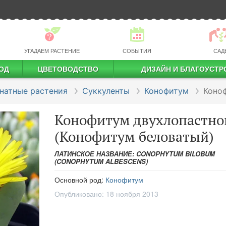
УГАДАЕМ РАСТЕНИЕ
СОБЫТИЯ
САД
ОД
ЦВЕТОВОДСТВО
ДИЗАЙН И БЛАГОУСТР
профессиональное растениеводство
натные растения
Суккуленты
Конофитум
Коно
Конофитум двухлопастно
(Конофитум беловатый)
ЛАТИНСКОЕ НАЗВАНИЕ: CONOPHYTUM BILOBUM
(CONOPHYTUM ALBESCENS)
Основной род:
Конофитум
Опубликовано:
18 ноября 2013