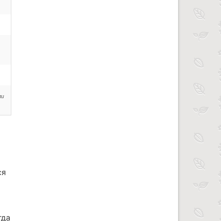
ли
ся
гда