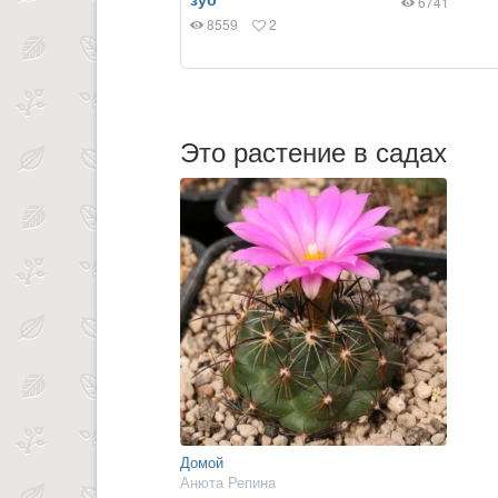
6741
8559
2
Это растение в садах
Домой
Анюта Репина