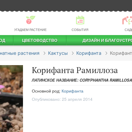
УГАДАЕМ РАСТЕНИЕ
СОБЫТИЯ
САД
ОД
ЦВЕТОВОДСТВО
ДИЗАЙН И БЛАГОУСТР
профессиональное растениеводство
натные растения
Кактусы
Корифанта
Корифант
Корифанта Рамиллоза
ЛАТИНСКОЕ НАЗВАНИЕ: CORYPHANTHA RAMILLOSA
Основной род:
Корифанта
Опубликовано:
25 апреля 2014