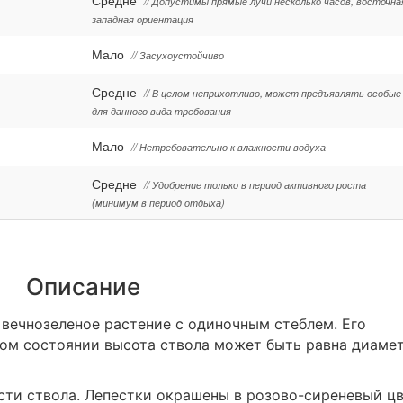
// Допустимы прямые лучи несколько часов, восточна
западная ориентация
Мало
// Засухоустойчиво
Средне
// В целом неприхотливо, может предъявлять особые
для данного вида требования
Мало
// Нетребовательно к влажности водуха
Средне
// Удобрение только в период активного роста
(минимум в период отдыха)
Описание
вечнозеленое растение с одиночным стеблем. Его
лом состоянии высота ствола может быть равна диаме
сти ствола. Лепестки окрашены в розово-сиреневый цв