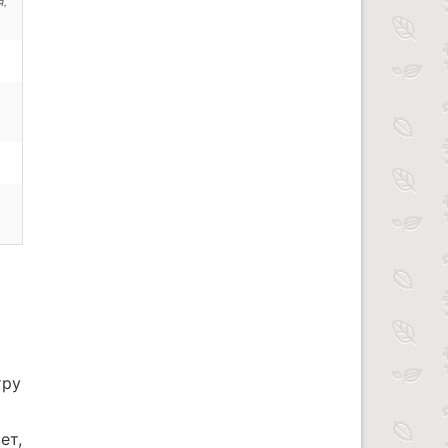
я,
тру
ет,