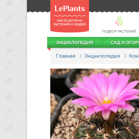
ПОДБОР РАСТЕНИЙ
ЭНЦИКЛОПЕДИЯ
САД И ОГОР
Лекарственные растения
Посадка деревьев и кустарников
Посадка ягодных культур
Сбор и хранение урожая
Главная
Энциклопедия
Ком