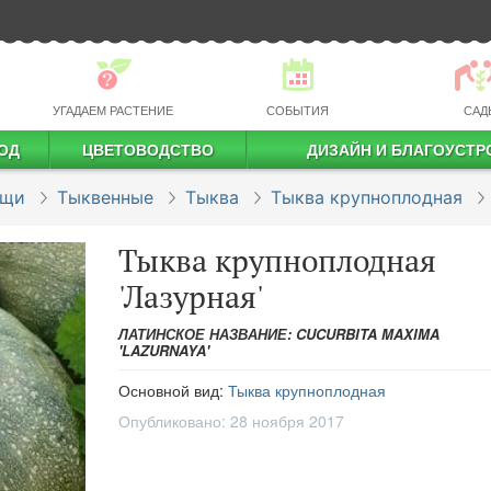
УГАДАЕМ РАСТЕНИЕ
СОБЫТИЯ
САД
ОД
ЦВЕТОВОДСТВО
ДИЗАЙН И БЛАГОУСТР
профессиональное растениеводство
ощи
Тыквенные
Тыква
Тыква крупноплодная
Тыква крупноплодная
'Лазурная'
ЛАТИНСКОЕ НАЗВАНИЕ: CUCURBITA MAXIMA
'LAZURNAYA'
Основной вид:
Тыква крупноплодная
Опубликовано:
28 ноября 2017