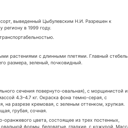
 сорт, выведенный Цыбулевским Н.И. Разрешен к
 региону в 1999 году.
транспортабельностью.
ными растениями с длинными плетями. Главный стебель
его размера, зеленый, почковидный.
льного сечения повернуто-овальная), с морщинистой и
ссой 4.3–4.7 кг. Окраска фона темно-серая, с
, на разрезе кремовая, с зеленым оттенком, хрупкая.
щая, грубая, сочная.
о-оранжевого цвета, состоящее из трех постенных,
 овальной формы, беловатые, гладкие, с кожурой. Масс