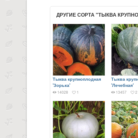
ДРУГИЕ СОРТА "ТЫКВА КРУПН
Тыква крупноплодная
Тыква круп
'Зорька'
'Лечебная'
14028
1
13457
2