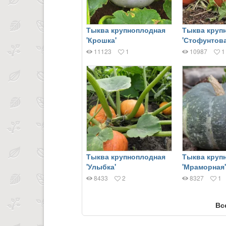
Тыква крупноплодная
Тыква круп
'Крошка'
'Стофунтова
11123
1
10987
1
Тыква крупноплодная
Тыква круп
'Улыбка'
'Мраморная'
8433
2
8327
1
Вс