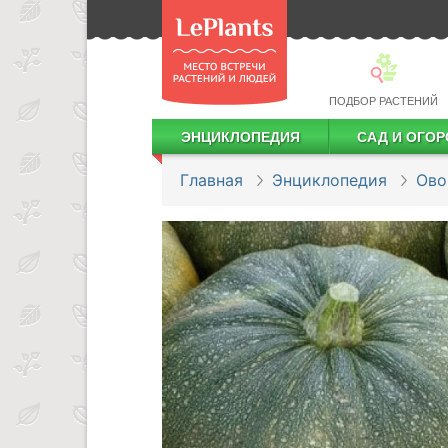
ПОДБОР РАСТЕНИЙ
ЭНЦИКЛОПЕДИЯ
САД И ОГОР
Лекарственные растения
Посадка деревьев и кустарников
Посадка ягодных культур
Сбор и хранение урожая
Главная
Энциклопедия
Ов