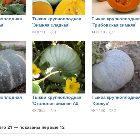
ноплодная
Тыква крупноплодная
Тыква крупноплодна
я'
'Зимняя сладкая'
'Грибовская зимняя'
8771
1
8610
1
ноплодная
Тыква крупноплодная
Тыква крупноплодна
'Столовая зимняя А5'
'Крокус'
7852
3
7468
2
его 21 — показаны первые 12