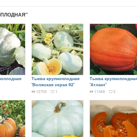
ОПЛОДНАЯ"
ноплодная
Тыква крупноплодная
Тыква крупноплодна
'Волжская серая 92'
'Атлант'
12703
1
11349
2