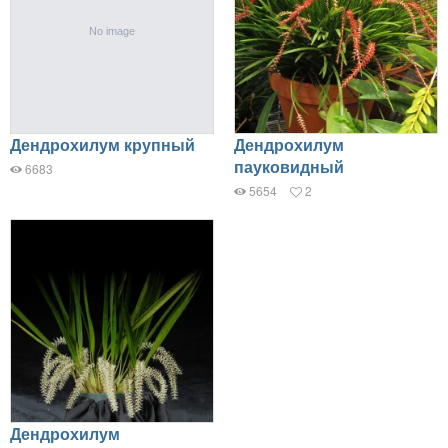
Дендрохилум крупный
Дендрохилум
пауковидный
6683
5654
2
Дендрохилум