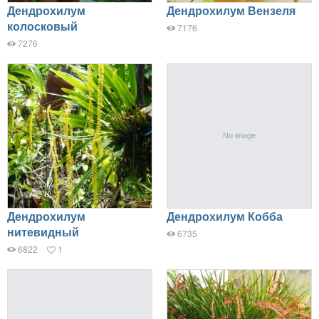
Дендрохилум
Дендрохилум Вензеля
колосковый
7176
7276
Дендрохилум
Дендрохилум Кобба
нитевидный
6735
6822
1