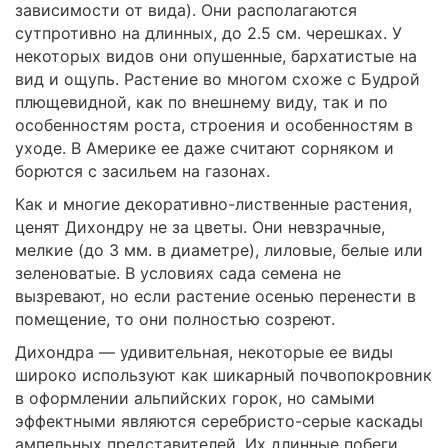
зависимости от вида). Они располагаются
сутпротивно на длинных, до 2.5 см. черешках. У
некоторых видов они опушенные, бархатистые на
вид и ощупь. Растение во многом схоже с Будрой
плющевидной, как по внешнему виду, так и по
особенностям роста, строения и особенностям в
уходе. В Америке ее даже считают сорняком и
борются с засильем на газонах.
Как и многие декоративно-лиственные растения,
ценят Дихондру не за цветы. Они невзрачные,
мелкие (до 3 мм. в диаметре), лиловые, белые или
зеленоватые. В условиях сада семена не
вызревают, но если растение осенью перенести в
помещение, то они полностью созреют.
Дихондра — удивительная, некоторые ее виды
широко используют как шикарный почвопокровник
в оформлении альпийских горок, но самыми
эффектными являются серебристо-серые каскады
ампельных представителей. Их длинные побеги