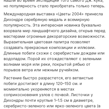
нашли во время экспедиции того самого Дж. Кука,
но популярность стало приобретать только теперь.
Международная выставка «Цветы 2004» принесла
Дихондре серебряную медаль и всемирную
популярность. Эта интересная новинка буквально
взорвала мир ландшафтного дизайна, открыв перед
мастерами огромные декораторские возможности.
Выразительная цветовая палитра позволяет
создавать прекрасные композиции и иллюзии.
Длинные побеги схожи с серебристым дождем или
водопадом. Порой их отождествляют с зелеными
волнами моря или реки, покрытой рябью от
порывов ветра или нежным ручейком.
Растение быстро разрастется, его ветвистые
побеги достигают в длину 120–150 см. и
моментально укореняются в местах
соприкосновения узлов с почвой. Листочки у
Дихондры почти круглые 1–1.5 см в диаметре,
серебристо-зеленого или ярко-зеленого цвета (в