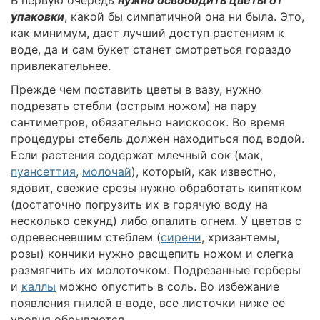
упаковки
, какой бы симпатичной она ни была. Это,
как минимум, даст лучший доступ растениям к
воде, да и сам букет станет смотреться гораздо
привлекательнее.
Прежде чем поставить цветы в вазу, нужно
подрезать стебли (острым ножом) на пару
сантиметров, обязательно наискосок. Во время
процедуры стебель должен находиться под водой.
Если растения содержат млечный сок (мак,
пуансеттия
,
молочай
), который, как известно,
ядовит, свежие срезы нужно обработать кипятком
(достаточно погрузить их в горячую воду на
несколько секунд) либо опалить огнем. У цветов с
одревесневшим стеблем (
сирени
, хризантемы,
розы) кончики нужно расщепить ножом и слегка
размягчить их молоточком. Подрезанные герберы
и
каллы
можно опустить в соль. Во избежание
появления гнилей в воде, все листочки ниже ее
уровня обрываются.