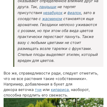
оказывают определенное влияние друг на
друга. Так,
ландыши
не терпят
присутствия
незабудок
и
фиалок
, зато в
соседстве с
жасмином
становятся еще
ароматнее. Гвоздики неплохо уживаются
с розами, но при этом оба вида цветов
практически перестают пахнуть. Также
вазу с любыми цветами не стоит
размещать возле тарелки с фруктами.
Спелые плоды выделяют этилен, который
вреден для цветов.
Все же, справедливости ради, следует отметить,
что не все растения такие «собственники».
Например, добавленная в букет для
декора веточка
туи
или
кипариса
, наоборот,
способна продлить его свежесть.