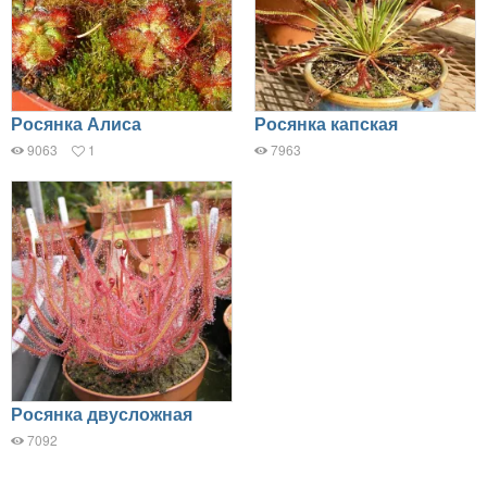
Росянка Алиса
Росянка капская
9063
1
7963
Росянка двусложная
7092