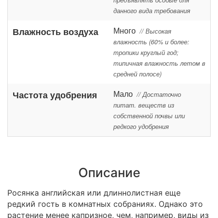
предъявлять особые для
данного вида требования
Много
Влажность воздуха
// Высокая
влажность (60% и более:
тропики круглый год;
типичная влажность летом в
средней полосе)
Мало
Частота удобрения
// Достаточно
питат. веществ из
собственной почвы или
редкого удобрения
Описание
Росянка английская или длиннолистная еще
редкий гость в комнатных собраниях. Однако это
растение менее капризное, чем, например, виды из