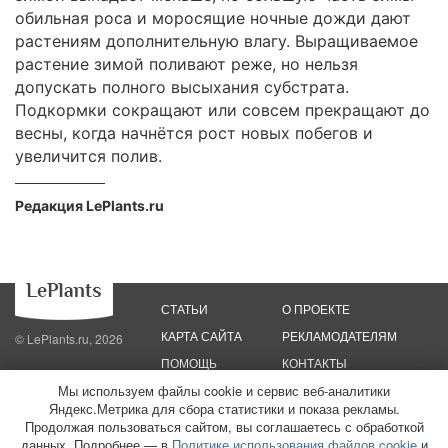
обильная роса и моросящие ночные дожди дают
растениям дополнительную влагу. Выращиваемое
растение зимой поливают реже, но нельзя
допускать полного высыхания субстрата.
Подкормки сокращают или совсем прекращают до
весны, когда начнётся рост новых побегов и
увеличится полив.
Редакция LePlants.ru
СТАТЬИ
О ПРОЕКТЕ
КАРТА САЙТА
РЕКЛАМОДАТЕЛЯМ
© LePlants.ru, 2026
ПОМОЩЬ
КОНТАКТЫ
Мы используем файлы cookie и сервис веб-аналитики
Яндекс.Метрика для сбора статистики и показа рекламы.
Политика конфиденциальности
Политика использования файлов cookie
Пользовательское соглашение
Редакционные стандарты
Продолжая пользоваться сайтом, вы соглашаетесь с обработкой
данных. Подробнее — в
Политике использования файлов cookie
и
ООО «Трафик»
ИНН 7813175200
ОГРН 1027806866724
Монетизация