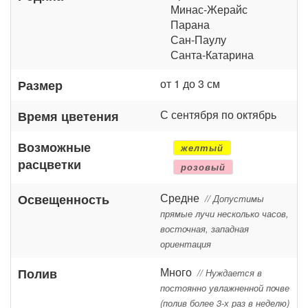
Минас-Жерайс
Парана
Сан-Паулу
Санта-Катарина
от 1 до 3 см
Размер
С сентября по октябрь
Время цветения
Возможные
желтый
расцветки
розовый
Средне
Освещенность
// Допустимы
прямые лучи несколько часов,
восточная, западная
ориентация
Много
Полив
// Нуждается в
постоянно увлажненной почве
(полив более 3-х раз в неделю)