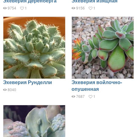
Эхеверия Деренберга
Эхеверия изящная
9754
1
9156
1
Эхеверия Рунделли
Эхеверия войлочно-
опушенная
8040
7687
1