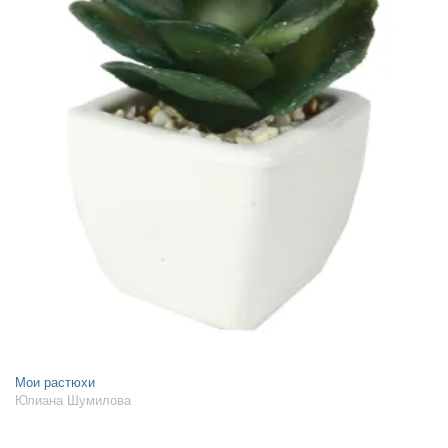
Мои растюхи
Юлиана Шумилова