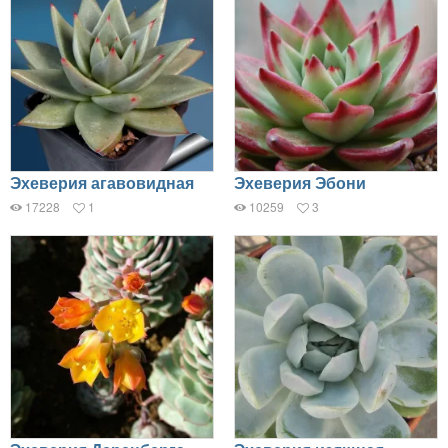
Эхеверия агавовидная
Эхеверия Эбони
17228
1
10259
3