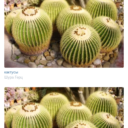
кактусы
Шура Герц