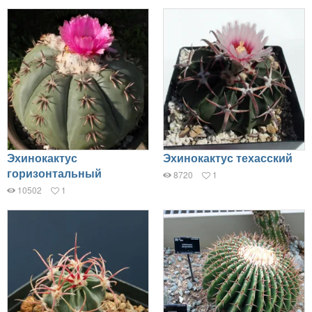
Эхинокактус
Эхинокактус техасский
горизонтальный
8720
1
10502
1