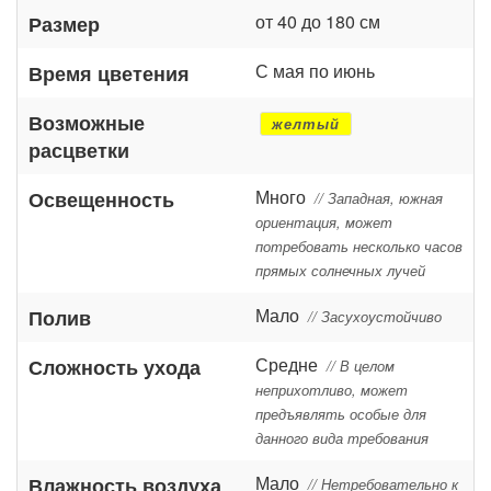
от 40 до 180 см
Размер
С мая по июнь
Время цветения
Возможные
желтый
расцветки
Много
Освещенность
// Западная, южная
ориентация, может
потребовать несколько часов
прямых солнечных лучей
Мало
Полив
// Засухоустойчиво
Средне
Сложность ухода
// В целом
неприхотливо, может
предъявлять особые для
данного вида требования
Мало
Влажность воздуха
// Нетребовательно к