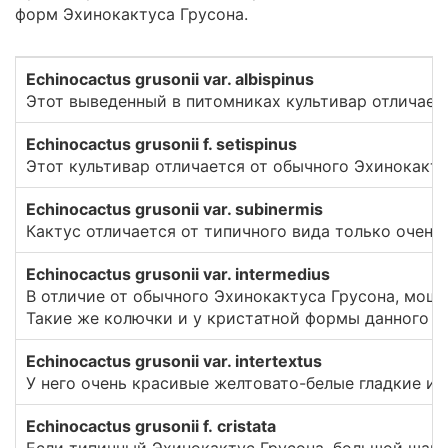
форм Эхинокактуса Грусона.
Echinocactus grusonii var. albispinus
Этот выведенный в питомниках культивар отличает
Echinocactus grusonii f. setispinus
Этот культивар отличается от обычного Эхинокакту
Echinocactus grusonii var. subinermis
Кактус отличается от типичного вида только очень
Echinocactus grusonii var. intermedius
В отличие от обычного Эхинокактуса Грусона, мощные
Такие же колючки и у кристатной формы данного 
Echinocactus grusonii var. intertextus
У него очень красивые желтовато-белые гладкие из
Echinocactus grusonii f. cristata
Если типичный Эхинокактус Грусона, большой шаро