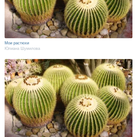
Мои растюхи
Юлиана Шумилова