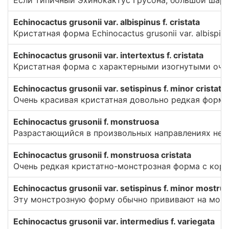
Echinocactus grusonii var. albispinus f. cristata
Кристатная форма Echinocactus grusonii var. albis
Echinocactus grusonii var. intertextus f. cristata
Кристатная форма с характерными изогнутыми оч
Echinocactus grusonii var. setispinus f. minor cristata
Очень красивая кристатная довольно редкая форма 
Echinocactus grusonii f. monstruosa
Разрастающийся в произвольных направлениях неб
Echinocactus grusonii f. monstruosa cristata
Очень редкая кристатно-монстрозная форма с кор
Echinocactus grusonii var. setispinus f. minor mostruo
Эту монстрозную форму обычно прививают на мощн
Echinocactus grusonii var. intermedius f. variegata