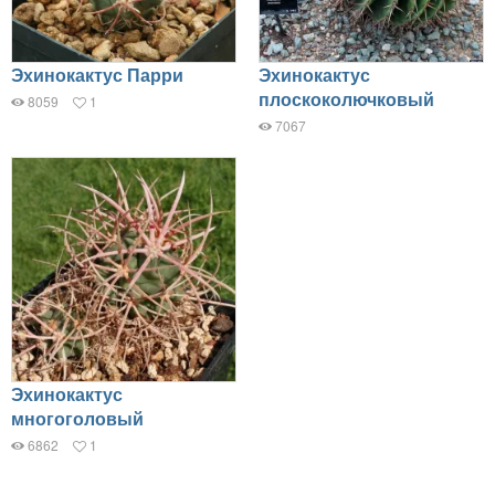
Эхинокактус Парри
Эхинокактус
плоскоколючковый
8059
1
7067
Эхинокактус
многоголовый
6862
1