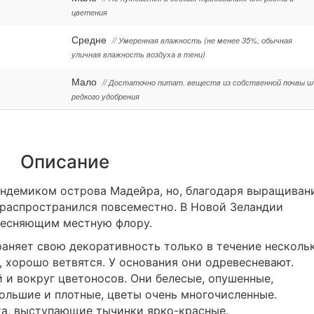
цветения
Средне
// Умеренная влажность (не менее 35%, обычная
уличная влажность воздуха в тени)
Мало
// Достаточно питат. веществ из собственной почвы и
редкого удобрения
Описание
эндемиком острова Мадейра, но, благодаря выращиван
 распространился повсеместно. В Новой Зеландии
тесняющим местную флору.
раняет свою декоративность только в течение несколь
, хорошо ветвятся. У основания они одревесневают.
 и вокруг цветоносов. Они белесые, опушенные,
ольшие и плотные, цветы очень многочисленные.
та, выступающие тычинки ярко-красные.