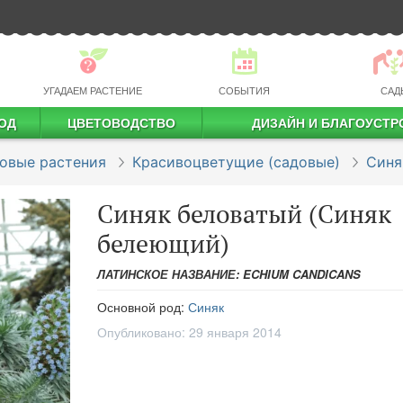
УГАДАЕМ РАСТЕНИЕ
СОБЫТИЯ
САД
ОД
ЦВЕТОВОДСТВО
ДИЗАЙН И БЛАГОУСТР
профессиональное растениеводство
овые растения
Красивоцветущие (садовые)
Синя
Синяк беловатый (Синяк
белеющий)
ЛАТИНСКОЕ НАЗВАНИЕ: ECHIUM CANDICANS
Основной род:
Синяк
Опубликовано:
29 января 2014