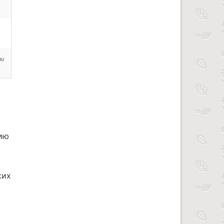
ли
ию
ких