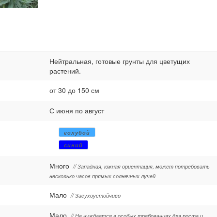
Нейтральная, готовые грунты для цветущих
растений.
от 30 до 150 см
С июня по август
голубой
синий
Много
// Западная, южная ориентация, может потребовать
несколько часов прямых солнечных лучей
Мало
// Засухоустойчиво
Мало
// Не нуждается в особых требованиях для роста и