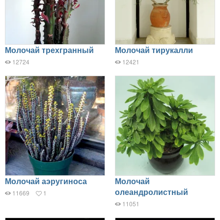
Молочай трехгранный
Молочай тирукалли
12724
12421
Молочай аэругиноса
Молочай
олеандролистный
11669
1
11051