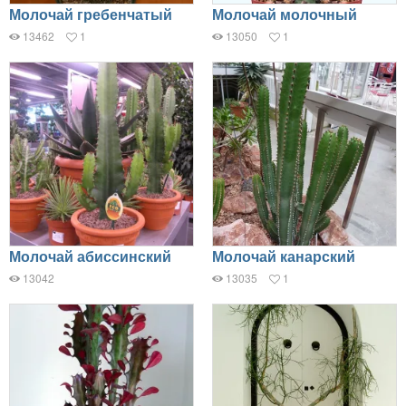
Молочай гребенчатый
Молочай молочный
13462
1
13050
1
Молочай абиссинский
Молочай канарский
13042
13035
1