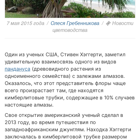
7 мая 2015 года
/
Олеся Гребенникова
/
Новости
цветоводства
Один из ученых США, Стивен Хэггерти, заметил
удивительную взаимосвязь одного из видов
пандануса
(древовидного растения из
одноименного семейства) с залежами алмазов.
Оказалось, что этот представитель флоры чаще
всего произрастает там, где находятся
кимберлитовые трубки, содержащие в 10% случаев
настоящие алмазы.
Свое открытие американский ученый сделал в
2013 году, во время путешествия по
западноафриканским джунглям. Находка Хэггерти
заключалась в кимберлитовой трубке размером