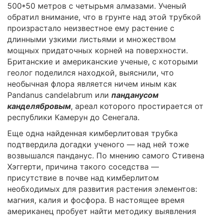
500*50 метров с четырьмя алмазами. Ученый
обратил внимание, что в грунте над этой трубкой
произрастало неизвестное ему растение с
длинными узкими листьями и множеством
мощных придаточных корней на поверхности.
Британские и американские ученые, с которыми
геолог поделился находкой, выяснили, что
необычная флора является ничем иным как
Pandanus candelabrum или
панданусом
канделябровым
, ареал которого простирается от
республики Камерун до Сенегала.
Еще одна найденная кимберлитовая трубка
подтвердила догадки ученого — над ней тоже
возвышался панданус. По мнению самого Стивена
Хэггерти, причина такого соседства —
присутствие в почве над кимберлитом
необходимых для развития растения элементов:
магния, калия и фосфора. В настоящее время
американец пробует найти методику выявления