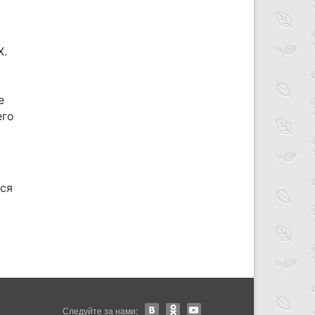
Х.
е
его
йся
Следуйте за нами: