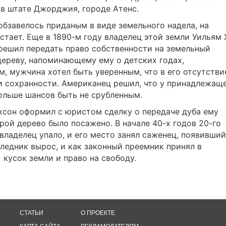
 в штате Джорджия, городе Атенс.
обзавелось приданым в виде земельного надела, на
тает. Еще в 1890-м году владелец этой земли Уильям 
решил передать право собственности на земельный
ереву, напоминающему ему о детских годах,
м, мужчина хотел быть уверенным, что в его отсутстви
 и сохранности. Американец решил, что у принадлежащ
ольше шансов быть не срубленным.
ксон оформил с юристом сделку о передаче дуба ему
орой дерево было посажено. В начале 40-х годов 20-го
владелец упало, и его место занял саженец, появивши
следник вырос, и как законный преемник принял в
кусок земли и право на свободу.
СТАТЬИ
О ПРОЕКТЕ
КАРТА САЙТА
РЕКЛАМОДАТЕЛЯМ