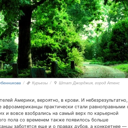
ебенникова
/
Курьезы
/
Штат Джорджия, город Атенс
телей Америки, вероятно, в крови. И небезрезультатно,
е афроамериканцы практически стали равноправными 
их и вовсе взобрались на самый верх по карьерной
ого пола со временем также появилось больше
канцы заботятся еще и о правах дубов, а конкретнее —