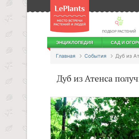
ПОДБОР РАСТЕНИЙ
ЭНЦИКЛОПЕДИЯ
САД И ОГОР
Лекарственные растения
Посадка деревьев и кустарников
Посадка ягодных культур
Сбор и хранение урожая
Главная
События
Дуб из А
Дуб из Атенса получ