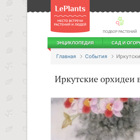
ПОДБОР РАСТЕНИЙ
ЭНЦИКЛОПЕДИЯ
САД И ОГОР
Лекарственные растения
Посадка деревьев и кустарников
Посадка ягодных культур
Сбор и хранение урожая
Главная
События
Иркутски
Иркутские орхидеи 