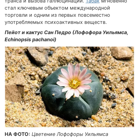
транса и вызова галлюцинаций.
Табак
мгновенно
стал ключевым объектом международной
торговли и одним из первых повсеместно
употребляемых психоактивных веществ.
Пейот и кактус Сан Педро (Лофофора Уильямса,
Echinopsis pachanoi)
НА ФОТО:
Цветение Лофофоры Уильямса