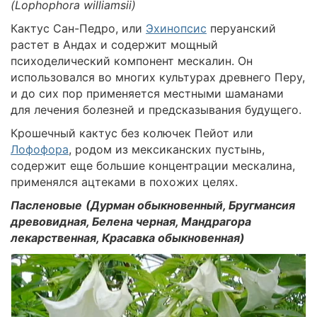
(Lophophora williamsii)
Кактус Сан-Педро, или
Эхинопсис
перуанский
растет в Андах и содержит мощный
психоделический компонент мескалин. Он
использовался во многих культурах древнего Перу,
и до сих пор применяется местными шаманами
для лечения болезней и предсказывания будущего.
Крошечный кактус без колючек Пейот или
Лофофора
, родом из мексиканских пустынь,
содержит еще большие концентрации мескалина,
применялся ацтеками в похожих целях.
Пасленовые
(Дурман обыкновенный, Бругмансия
древовидная, Белена черная, Мандрагора
лекарственная, Красавка обыкновенная)