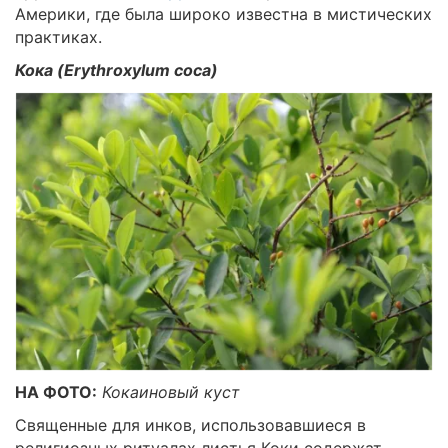
Америки, где была широко известна в мистических
практиках.
Кока (Erythroxylum coca)
НА ФОТО:
Кокаиновый куст
Священные для инков, использовавшиеся в
религиозных ритуалах листья Коки содержат