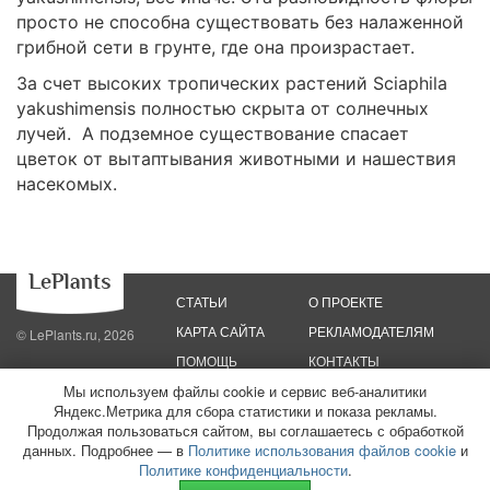
просто не способна существовать без налаженной
грибной сети в грунте, где она произрастает.
За счет высоких тропических растений Sciaphila
yakushimensis полностью скрыта от солнечных
лучей. А подземное существование спасает
цветок от вытаптывания животными и нашествия
насекомых.
СТАТЬИ
О ПРОЕКТЕ
КАРТА САЙТА
РЕКЛАМОДАТЕЛЯМ
© LePlants.ru, 2026
ПОМОЩЬ
КОНТАКТЫ
Мы используем файлы cookie и сервис веб-аналитики
Политика конфиденциальности
Политика использования файлов cookie
Яндекс.Метрика для сбора статистики и показа рекламы.
Пользовательское соглашение
Редакционные стандарты
Продолжая пользоваться сайтом, вы соглашаетесь с обработкой
данных. Подробнее — в
Политике использования файлов cookie
и
ООО «Трафик»
ИНН 7813175200
ОГРН 1027806866724
Монетизация
Политике конфиденциальности
.
сайтов
16+