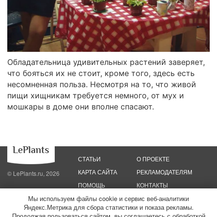
Обладательница удивительных растений заверяет,
что бояться их не стоит, кроме того, здесь есть
несомненная польза. Несмотря на то, что живой
пищи хищникам требуется немного, от мух и
мошкары в доме они вполне спасают.
СТАТЬИ
О ПРОЕКТЕ
КАРТА САЙТА
РЕКЛАМОДАТЕЛЯМ
© LePlants.ru, 2026
ПОМОЩЬ
КОНТАКТЫ
Мы используем файлы cookie и сервис веб-аналитики
Яндекс.Метрика для сбора статистики и показа рекламы.
Политика конфиденциальности
Политика использования файлов cookie
Пользовательское соглашение
Редакционные стандарты
Продолжая пользоваться сайтом, вы соглашаетесь с обработкой