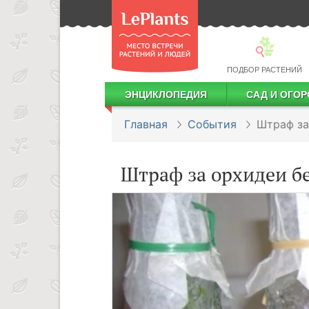
ПОДБОР РАСТЕНИЙ
ЭНЦИКЛОПЕДИЯ
САД И ОГОР
Лекарственные растения
Посадка деревьев и кустарников
Посадка ягодных культур
Сбор и хранение урожая
Главная
События
Штраф за
Штраф за орхидеи бе