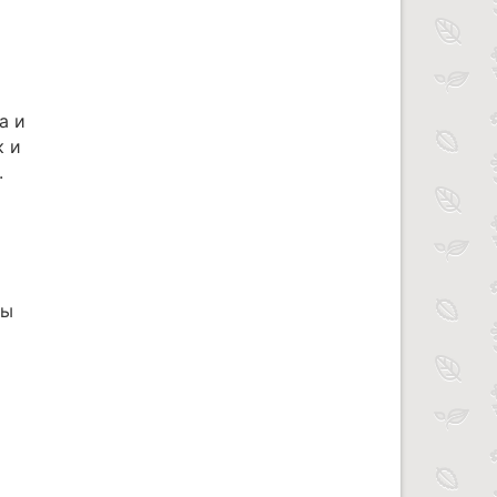
а и
к и
.
сы