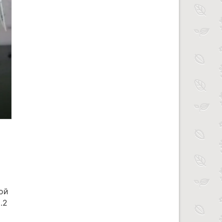
ой
.2