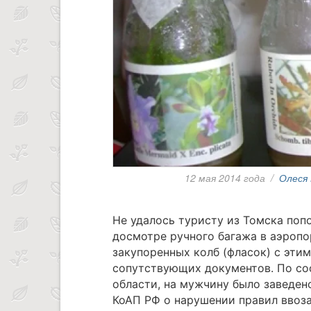
12 мая 2014 года
/
Олеся 
Не удалось туристу из Томска поп
досмотре ручного багажа в аэропо
закупоренных колб (фласок) с эти
сопутствующих документов. По со
области, на мужчину было заведен
КоАП РФ о нарушении правил ввоза