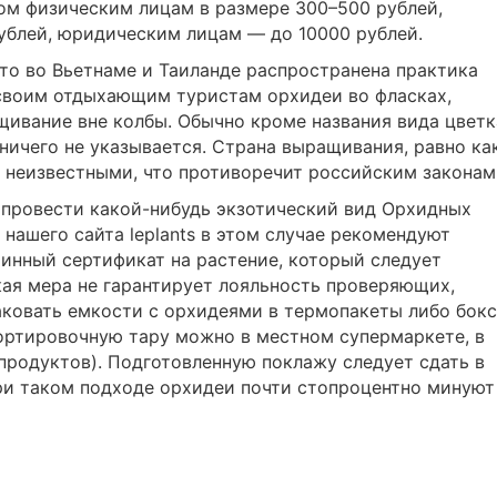
ом физическим лицам в размере 300–500 рублей,
блей, юридическим лицам — до 10000 рублей.
что во Вьетнаме и Таиланде распространена практика
 своим отдыхающим туристам орхидеи во фласках,
ивание вне колбы. Обычно кроме названия вида цветк
ничего не указывается. Страна выращивания, равно ка
 неизвестными, что противоречит российским законам
я провести какой-нибудь экзотический вид Орхидных
нашего сайта leplants в этом случае рекомендуют
тинный сертификат на растение, который следует
акая мера не гарантирует лояльность проверяющих,
аковать емкости с орхидеями в термопакеты либо бок
ортировочную тару можно в местном супермаркете, в
родуктов). Подготовленную поклажу следует сдать в
при таком подходе орхидеи почти стопроцентно минуют