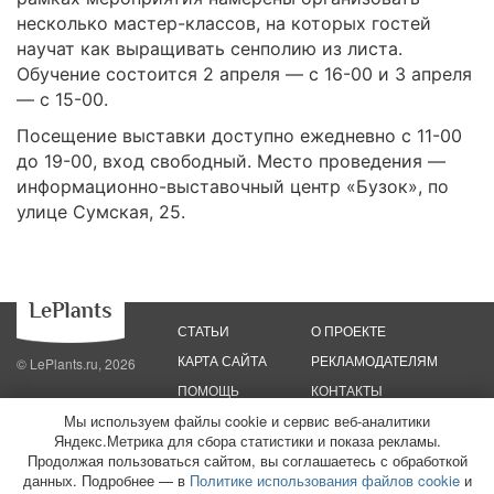
несколько мастер-классов, на которых гостей
научат как выращивать сенполию из листа.
Обучение состоится 2 апреля — с 16-00 и 3 апреля
— с 15-00.
Посещение выставки доступно ежедневно с 11-00
до 19-00, вход свободный. Место проведения —
информационно-выставочный центр «Бузок», по
улице Сумская, 25.
СТАТЬИ
О ПРОЕКТЕ
КАРТА САЙТА
РЕКЛАМОДАТЕЛЯМ
© LePlants.ru, 2026
ПОМОЩЬ
КОНТАКТЫ
Мы используем файлы cookie и сервис веб-аналитики
Политика конфиденциальности
Политика использования файлов cookie
Яндекс.Метрика для сбора статистики и показа рекламы.
Пользовательское соглашение
Редакционные стандарты
Продолжая пользоваться сайтом, вы соглашаетесь с обработкой
данных. Подробнее — в
Политике использования файлов cookie
и
ООО «Трафик»
ИНН 7813175200
ОГРН 1027806866724
Монетизация