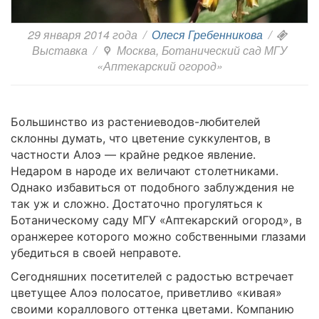
29 января 2014 года
/
Олеся Гребенникова
/
Выставка
/
Москва, Ботанический сад МГУ
«Аптекарский огород»
Большинство из растениеводов-любителей
склонны думать, что цветение суккулентов, в
частности Алоэ — крайне редкое явление.
Недаром в народе их величают столетниками.
Однако избавиться от подобного заблуждения не
так уж и сложно. Достаточно прогуляться к
Ботаническому саду МГУ «Аптекарский огород», в
оранжерее которого можно собственными глазами
убедиться в своей неправоте.
Сегодняшних посетителей с радостью встречает
цветущее Алоэ полосатое, приветливо «кивая»
своими кораллового оттенка цветами. Компанию