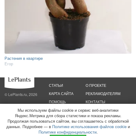
Растения в квартире
Егор
СТАТЬИ
О ПРОЕКТЕ
КАРТА САЙТА
РЕКЛАМОДАТЕЛЯМ
© LePlants.ru, 2026
ПОМОЩЬ
КОНТАКТЫ
Мы используем файлы cookie и сервис веб-аналитики
Политика конфиденциальности
Политика использования файлов cookie
Яндекс.Метрика для сбора статистики и показа рекламы.
Пользовательское соглашение
Редакционные стандарты
Продолжая пользоваться сайтом, вы соглашаетесь с обработкой
данных. Подробнее — в
Политике использования файлов cookie
и
ООО «Трафик»
ИНН 7813175200
ОГРН 1027806866724
Монетизация
Политике конфиденциальности
.
сайтов
16+